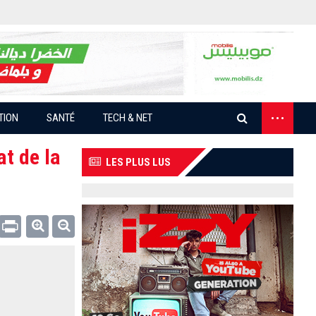
...
TION
SANTÉ
TECH & NET
at de la
LES PLUS LUS
Email
Print