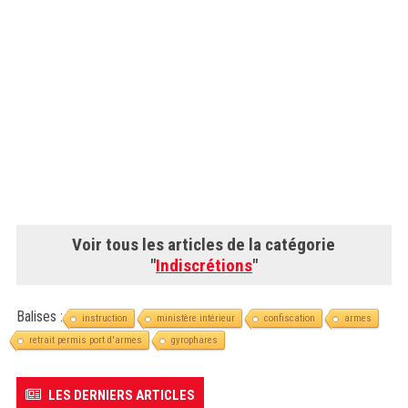
Voir tous les articles de la catégorie
"
Indiscrétions
"
Balises :
instruction
ministère intérieur
confiscation
armes
retrait permis port d'armes
gyrophares
LES DERNIERS ARTICLES