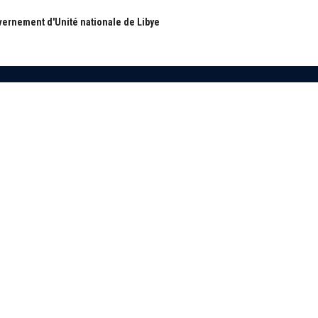
ernement d'Unité nationale de Libye
S
RUBRIQUES
Nous
Actualité
ous
économie
Politique
les
International
Société