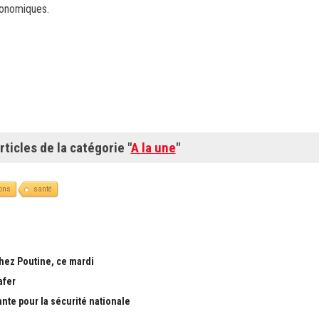
conomiques.
rticles de la catégorie "
A la une
"
ons
santé
chez Poutine, ce mardi
afer
ante pour la sécurité nationale