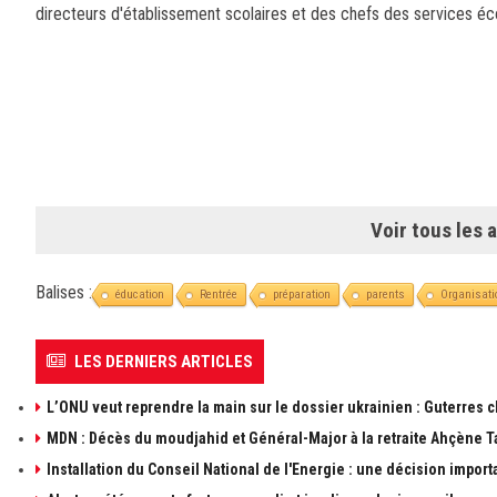
directeurs d'établissement scolaires et des chefs des services é
Voir tous les a
Balises :
éducation
Rentrée
préparation
parents
Organisati
LES DERNIERS ARTICLES
L’ONU veut reprendre la main sur le dossier ukrainien : Guterres 
MDN : Décès du moudjahid et Général-Major à la retraite Ahçène T
Installation du Conseil National de l'Energie : une décision import