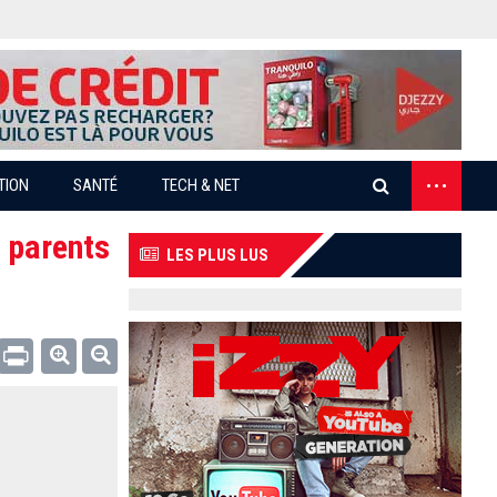
...
TION
SANTÉ
TECH & NET
s parents
LES PLUS LUS
Email
Print