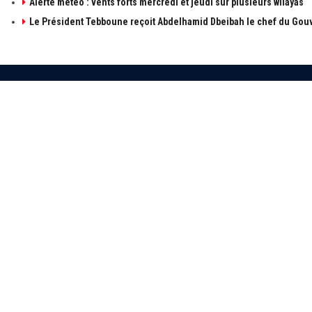
Alerte météo : vents forts mercredi et jeudi sur plusieurs wilayas
Le Président Tebboune reçoit Abdelhamid Dbeibah le chef du Gouv
À PROPOS DE ALGÉRIE1
LIENS UTILE
à propos de 
Contactez-n
Publicités
Retrouvez les sujets d'actualités politiques,
économiques et sociales en temps réel et en
Mentions léga
direct. Algérie1 explore, observe, ausculte, scrute
et décrit l'actualité Algérienne.
© 2021 Algerie1.com - Tous droits réservés.