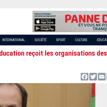
INTERNATIONAL
SOCIÉTÉ
SPORT
CULTURE
EDUCA
'Education reçoit les organisations de
Facebook
Twitter