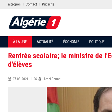
à propos
Contact
Publicité
À LA UNE
ACTUALITÉ
ÉCONOMIE
POLITIQUE
Rentrée scolaire; le ministre de l
d'élèves
07-08-2021 11:06
Amel Benabi