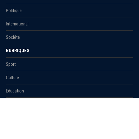
Politique
International
Société
RUBRIQUES
Sport
Culture
Education
Santé
Carnet
© 2021 Algerie1.com - Tous droits réservés.