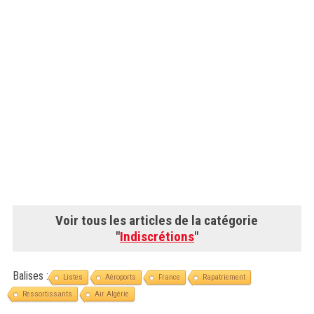
Voir tous les articles de la catégorie
"
Indiscrétions
"
Balises :
Listes
Aéroports
France
Rapatriement
Ressortissants
Air Algérie