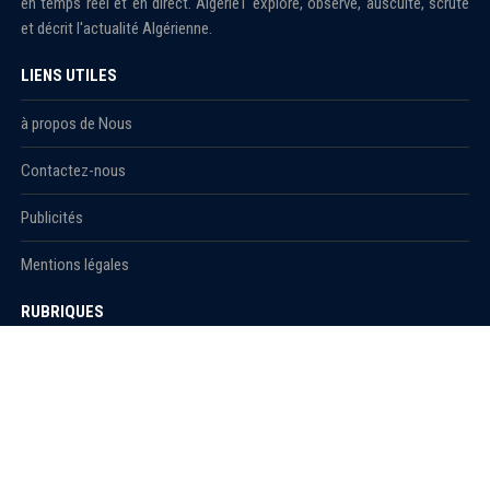
en temps réel et en direct. Algérie1 explore, observe, ausculte, scrute
et décrit l'actualité Algérienne.
LIENS UTILES
à propos de Nous
Contactez-nous
Publicités
Mentions légales
RUBRIQUES
Actualité
économie
Politique