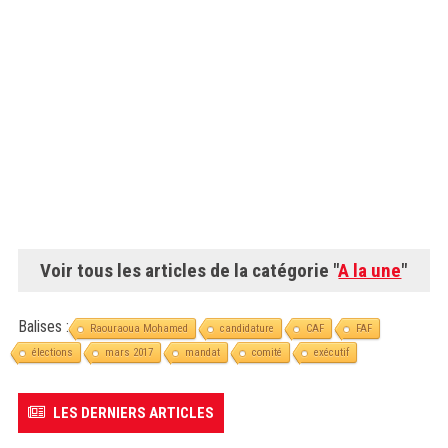
Voir tous les articles de la catégorie "
A la une
"
Balises :
Raouraoua Mohamed
candidature
CAF
FAF
élections
mars 2017
mandat
comité
exécutif
LES DERNIERS ARTICLES