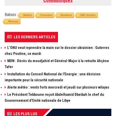
"
Communiqués
"
Balises :
Mobilis
Promotion
Ramdhan
SMS illimités
Réseaux
LES DERNIERS ARTICLES
L’ONU veut reprendre la main sur le dossier ukrainien : Guterres
chez Poutine, ce mardi
MDN : Décès du moudjahid et Général-Major à la retraite Ahçène
Tafer
Installation du Conseil National de l'Energie : une décision
importante pour la sécurité nationale
Alerte météo : vents forts mercredi et jeudi sur plusieurs wilayas
Le Président Tebboune reçoit Abdelhamid Dbeibah le chef du
Gouvernement d'Unité nationale de Libye
LES PLUS LUS