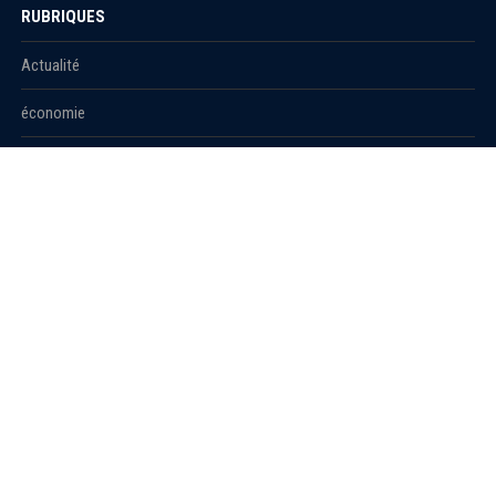
RUBRIQUES
Actualité
économie
Politique
International
Société
RUBRIQUES
Sport
Culture
Education
Santé