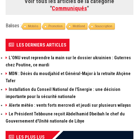
Voir tous les articles de la catégorie
"
Communiqués
"
Balises :
Mobilis
Promotion
MobSond
Souscription
LES DERNIERS ARTICLES
L’ONU veut reprendre la main sur le dossier ukrainien : Guterres
chez Poutine, ce mardi
MDN : Décès du moudjahid et Général-Major à la retraite Ahçène
Tafer
Installation du Conseil National de l'Energie : une décision
importante pour la sécurité nationale
Alerte météo : vents forts mercredi et jeudi sur plusieurs wilayas
Le Président Tebboune reçoit Abdelhamid Dbeibah le chef du
Gouvernement d'Unité nationale de Libye
LES PLUS LUS