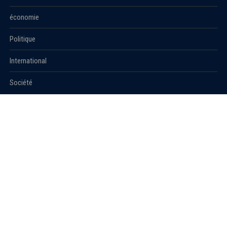
économie
Politique
International
Société
RUBRIQUES
Sport
Culture
Education
Santé
Carnet