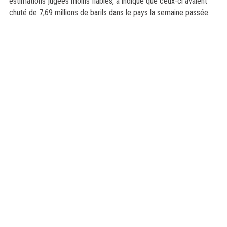
estimations jugées moins fiables, a indiqué que ceux-ci avaient
chuté de 7,69 millions de barils dans le pays la semaine passée.