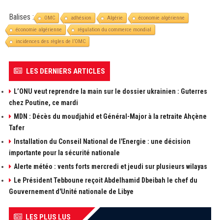
Balises :
OMC
adhésion
Algérie
économie algérienne
économie algérienne
régulation du commerce mondial
incidences des règles de l’OMC
LES DERNIERS ARTICLES
L’ONU veut reprendre la main sur le dossier ukrainien : Guterres
chez Poutine, ce mardi
MDN : Décès du moudjahid et Général-Major à la retraite Ahçène
Tafer
Installation du Conseil National de l'Energie : une décision
importante pour la sécurité nationale
Alerte météo : vents forts mercredi et jeudi sur plusieurs wilayas
Le Président Tebboune reçoit Abdelhamid Dbeibah le chef du
Gouvernement d'Unité nationale de Libye
LES PLUS LUS