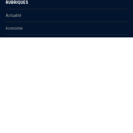
RUBRIQUES
Actualité
économie
Politique
International
Société
RUBRIQUES
Sport
Culture
Education
Santé