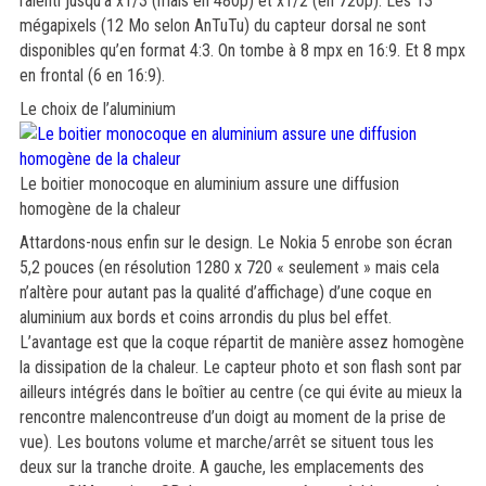
ralenti jusqu’à x1/3 (mais en 480p) et x1/2 (en 720p). Les 13
mégapixels (12 Mo selon AnTuTu) du capteur dorsal ne sont
disponibles qu’en format 4:3. On tombe à 8 mpx en 16:9. Et 8 mpx
en frontal (6 en 16:9).
Le choix de l’aluminium
Le boitier monocoque en aluminium assure une diffusion
homogène de la chaleur
Attardons-nous enfin sur le design. Le Nokia 5 enrobe son écran
5,2 pouces (en résolution 1280 x 720 « seulement » mais cela
n’altère pour autant pas la qualité d’affichage) d’une coque en
aluminium aux bords et coins arrondis du plus bel effet.
L’avantage est que la coque répartit de manière assez homogène
la dissipation de la chaleur. Le capteur photo et son flash sont par
ailleurs intégrés dans le boîtier au centre (ce qui évite au mieux la
rencontre malencontreuse d’un doigt au moment de la prise de
vue). Les boutons volume et marche/arrêt se situent tous les
deux sur la tranche droite. A gauche, les emplacements des