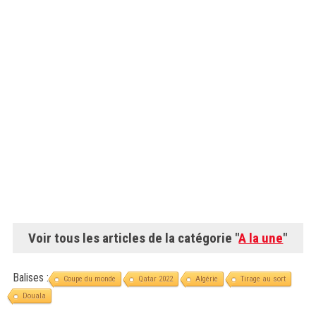
Voir tous les articles de la catégorie "
A la une
"
Balises :
Coupe du monde
Qatar 2022
Algérie
Tirage au sort
Douala