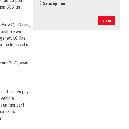
le de LG pour
Sans opinion
tion CES, un
Voter
aView®, LG tiiun,
 multiple avec
ergènes. LG One
 où le travail à
nvier 2021, avant
que tous les pays
 Vehicle
t un fabricant
omposants
z