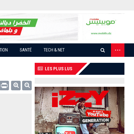
...
TION
SANTÉ
TECH & NET
LES PLUS LUS
Email
Print