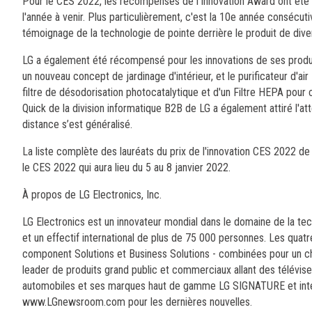
Pour le CES 2022, les récompenses de l'Innovation Award ont été é
l'année à venir. Plus particulièrement, c'est la 10e année consécu
témoignage de la technologie de pointe derrière le produit de diver
LG a également été récompensé pour les innovations de ses produ
un nouveau concept de jardinage d'intérieur, et le purificateur d'
filtre de désodorisation photocatalytique et d'un Filtre HEPA pour c
Quick de la division informatique B2B de LG a également attiré l'at
distance s’est généralisé.
La liste complète des lauréats du prix de l'innovation CES 2022 d
le CES 2022 qui aura lieu du 5 au 8 janvier 2022.
À propos de LG Electronics, Inc.
LG Electronics est un innovateur mondial dans le domaine de la te
et un effectif international de plus de 75 000 personnes. Les qua
component Solutions et Business Solutions - combinées pour un chif
leader de produits grand public et commerciaux allant des télévise
automobiles et ses marques haut de gamme LG SIGNATURE et intell
www.LGnewsroom.com pour les dernières nouvelles.