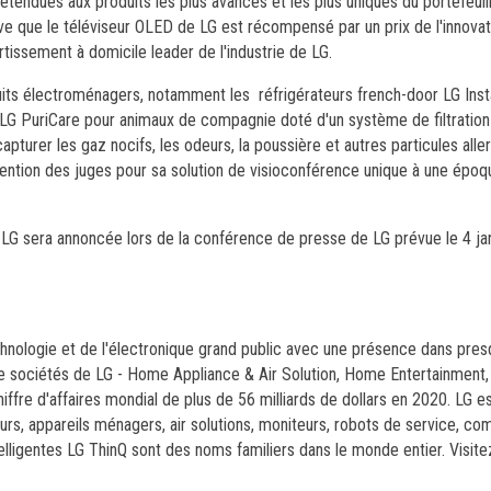
tendues aux produits les plus avancés et les plus uniques du portefeuil
tive que le téléviseur OLED de LG est récompensé par un prix de l'innova
tissement à domicile leader de l'industrie de LG.
its électroménagers, notamment les réfrigérateurs french-door LG Inst
air LG PuriCare pour animaux de compagnie doté d'un système de filtration
apturer les gaz nocifs, les odeurs, la poussière et autres particules all
tention des juges pour sa solution de visioconférence unique à une époque
e LG sera annoncée lors de la conférence de presse de LG prévue le 4 ja
chnologie et de l'électronique grand public avec une présence dans pres
tre sociétés de LG - Home Appliance & Air Solution, Home Entertainment,
fre d'affaires mondial de plus de 56 milliards de dollars en 2020. LG es
urs, appareils ménagers, air solutions, moniteurs, robots de service, c
igentes LG ThinQ sont des noms familiers dans le monde entier. Visite