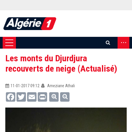
...
Les monts du Djurdjura
recouverts de neige (Actualisé)
11-01-2017 09:12
Ameziane Athali
Facebook
Twitter
Email
Print