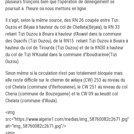
plusieurs tronçons bien que l'opération de déneigement se
poursuit à l'heure où nous mettons en ligne.
Il s'agit, selon la même source, des RN 26 coupée entre Tizi
Ouzou et Béjaia à hauteur du col de Chellata(Béjaia), la RN 33
reliant Tizi Ouzou à Bouira à hauteur d'Aswel dans la commune
des Ouacifs (Tizi Ouzou), de la RN15 reliant Tizi Ouzou à Bouira à
hauteur du col de Tirourda (Tizi Ouzou) et de la RN30 à hauteur
du col de Tizi N'Kouilal dans la commune d'Iboudrarène(Tizi
Ouzou).
Sinon même si la circulation n'est pas totalement bloquée mais
elle reste difficile sur le chemin de wilaya (CW) 253 au niveau du
col Chelata (commune d'Iferhounene), le CW 251 au niveau du col
Cheria (commune de Bouzeguene) et le CW 09 au lieudit col
Chelata (commune d'Illoula).
<img
src="https://www.algerie1.com/medias/img_58760082c2671.jpg"
alt="img_58760082c2671.jpg"/>
<img