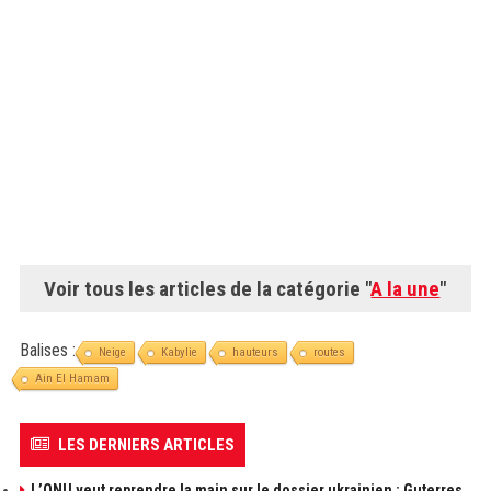
Voir tous les articles de la catégorie "
A la une
"
Balises :
Neige
Kabylie
hauteurs
routes
Ain El Hamam
LES DERNIERS ARTICLES
L’ONU veut reprendre la main sur le dossier ukrainien : Guterres