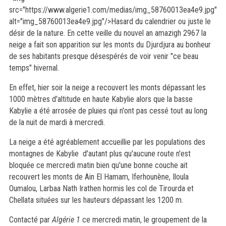
src="https://www.algerie1.com/medias/img_58760013ea4e9.jpg"
alt="img_58760013ea4e9.jpg"/>Hasard du calendrier ou juste le
désir de la nature. En cette veille du nouvel an amazigh 2967 la
neige a fait son apparition sur les monts du Djurdjura au bonheur
de ses habitants presque désespérés de voir venir "ce beau
temps" hivernal.
En effet, hier soir la neige a recouvert les monts dépassant les
1000 mètres d'altitude en haute Kabylie alors que la basse
Kabylie a été arrosée de pluies qui n'ont pas cessé tout au long
de la nuit de mardi à mercredi.
La neige a été agréablement accueillie par les populations des
montagnes de Kabylie d'autant plus qu'aucune route n'est
bloquée ce mercredi matin bien qu'une bonne couche ait
recouvert les monts de Ain El Hamam, Iferhounène, Iloula
Oumalou, Larbaa Nath Irathen hormis les col de Tirourda et
Chellata situées sur les hauteurs dépassant les 1200 m.
Contacté par
Algérie 1
ce mercredi matin, le groupement de la