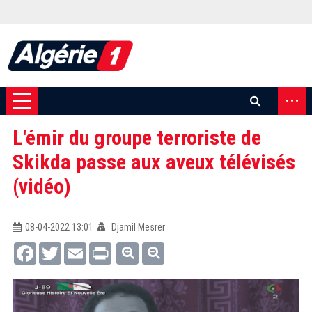
...
L'émir du groupe terroriste de
Skikda passe aux aveux télévisés
(vidéo)
08-04-2022 13:01
Djamil Mesrer
Facebook
Twitter
Email
Print