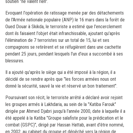
soutien "ne valent rien".
Evoquant l'opération de ratissage menée par des détachements
de l'Armée nationale populaire (ANP) le 16 mars dans la forêt de
Oued Douar à Skikda, le terroriste a estimé que l'encerclement
dont ils faisaient l'objet était infranchissable, ajoutant qu'après
l'élimination de 7 terroristes sur un total de 15, lui et ses
compagnons se retirèrent et se réfugièrent dans une cachette
pendant 25 jours, pendant lesquels l'un d'eux a succombé à ses
blessures.
Il a ajouté qu'après le siège qui a été imposé à la région, il a
décidé de se rendre après que "les forces armées nous ont
donné la sécurité, sauvé la vie et réservé un bon traitement".
Poursuivant son récit, le terroriste arrêté a déclaré avoir rejoint
les groupes armés à Lakhdaria, au sein de la "Katiba Farouk"
dirigée par Ahmed Djabri jusqu'à l'année 2000, date à laquelle il a
été appelé à la Katiba "Groupe salafiste pour la prédication et le
combat (GSPC)", dirigé par Hassan Hattab, avant d'être nommé,
en 2002, au cabinet du groupe et dépêché vers la région de