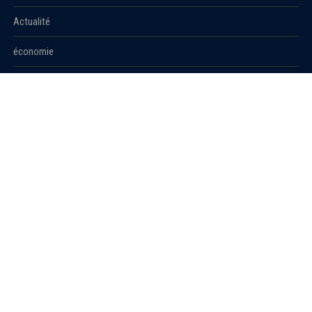
Actualité
économie
Politique
International
Société
RUBRIQUES
Sport
Culture
Education
Santé