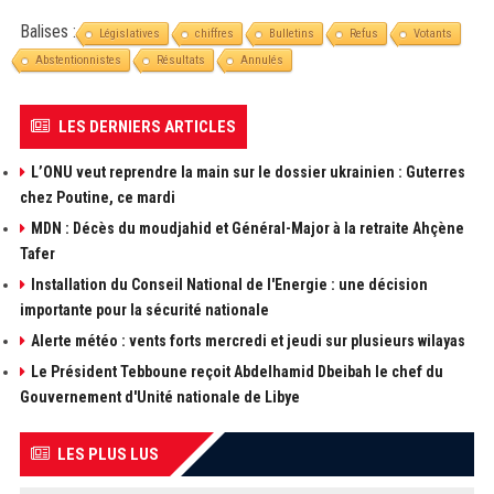
Balises :
Législatives
chiffres
Bulletins
Refus
Votants
Abstentionnistes
Résultats
Annulés
LES DERNIERS ARTICLES
L’ONU veut reprendre la main sur le dossier ukrainien : Guterres
chez Poutine, ce mardi
MDN : Décès du moudjahid et Général-Major à la retraite Ahçène
Tafer
Installation du Conseil National de l'Energie : une décision
importante pour la sécurité nationale
Alerte météo : vents forts mercredi et jeudi sur plusieurs wilayas
Le Président Tebboune reçoit Abdelhamid Dbeibah le chef du
Gouvernement d'Unité nationale de Libye
LES PLUS LUS