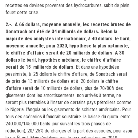
recettes en devises provenant des hydrocarbures, subit de plein
fouet cette crise.
2.-.
A
66
dollars,
moyenne annuelle, les recettes brutes de
Sonatrach ont été de 34 milliards de dollars. Selon la
majorité des analystes internationaux, à 40 dollars le baril,
moyenne annuelle, pour 2020, hypothèse la plus optimiste,
le chiffre d’affaire serait de 20 milliards de dollars.
A 30
dollars le baril, hypothèse médiane, le chiffre d’affaire
serait de 15 milliards de dollars.
Et dans une hypothèse
pessimiste, à 25 dollars le chiffre
d’affaire
, de Sonatrach serait
de près de 13 milliards de dollars et à 20 dollars le chiffre
d’affaire serait de 10 milliards de dollars, plus de 70/80% des
gisements dont les amortissements non arrivés à terme, ne
seront plus rentables à l'instar de certains pays pétroliers comme
le Nigeria, l'Angola ou les gisements de schistes américains
.
Pour
tous ces scénarios il faudrait soustraire la baisse du quota entre
240.000/145.000 barils jour suivant les trois phases de
réduction), 20/ 25% de charges et la part des associés, pour avoir
le profit net
. Mais n’oublions pas le gaz naturel qui en 2019