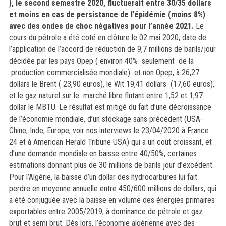
), le second semestre 2020,
fluctuerait
entre 30/35 dollars
et moins en cas de persistance de
l’épidémie (moins 8%)
avec des ondes de choc négatives pour l’année 2021.
Le
cours du pétrole a été coté en clôture le 02 mai 2020, date de
l’application de l’accord de réduction de 9,7 millions de barils/jour
décidée par les pays Opep ( environ 40% seulement de la
production commercialisée mondiale) et non Opep, à 26,27
dollars le Brent ( 23,90 euros), le Wit 19,41 dollars (17,60 euros),
et le gaz naturel sur le marché libre flutant entre 1,52 et 1,97
dollar le MBTU. Le résultat est mitigé du fait d’une décroissance
de l’économie mondiale, d’un stockage sans précédent (USA-
Chine, Inde, Europe, voir nos interviews le 23/04/2020 à France
24 et à American Herald Tribune USA) qui a un coût croissant, et
d’une demande mondiale en baisse entre 40/50%, certaines
estimations donnant plus de 30 millions de barils jour d’excédent.
Pour l’Algérie, la baisse d’un dollar des hydrocarbures lui fait
perdre en moyenne annuelle entre 450/600 millions de dollars, qui
a été conjuguée avec la baisse en volume des énergies primaires
exportables entre 2005/2019, à dominance de pétrole et gaz
brut et semi brut. Dès lors, l’économie algérienne avec des