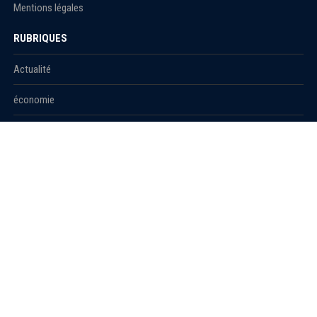
Mentions légales
RUBRIQUES
Actualité
économie
Politique
International
Société
RUBRIQUES
Sport
Culture
Education