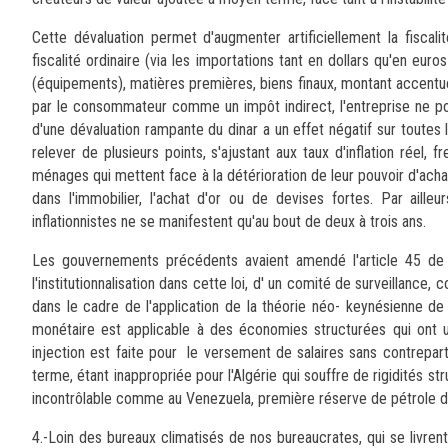
Cette dévaluation permet d'augmenter artificiellement la fiscal
fiscalité ordinaire (via les importations tant en dollars qu'en eur
(équipements), matières premières, biens finaux, montant accentué p
par le consommateur comme un impôt indirect, l'entreprise ne pou
d'une dévaluation rampante du dinar a un effet négatif sur toutes
relever de plusieurs points, s'ajustant aux taux d'inflation réel,
ménages qui mettent face à la détérioration de leur pouvoir d'achat
dans l'immobilier, l'achat d'or ou de devises fortes. Par ail
inflationnistes ne se manifestent qu'au bout de deux à trois ans.
Les gouvernements précédents avaient amendé l'article 45 de la 
l'institutionnalisation dans cette loi, d' un comité de surveillance
dans le cadre de l'application de la théorie néo- keynésienne d
monétaire est applicable à des économies structurées qui ont u
injection est faite pour le versement de salaires sans contrepar
terme, étant inappropriée pour l'Algérie qui souffre de rigidités str
incontrôlable comme au Venezuela, première réserve de pétrole d
4.-Loin des bureaux climatisés de nos bureaucrates, qui se livren