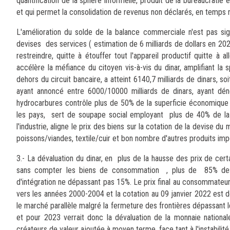
quantification de la sphère informelle, produit de la bureaucratie et
et qui permet la consolidation de revenus non déclarés, en temps ré
L'amélioration du solde de la balance commerciale n'est pas sig
devises des services ( estimation de 6 milliards de dollars en 2
restreindre, quitte à étouffer tout l'appareil productif quitte à 
accélère la méfiance du citoyen vis-à-vis du dinar, amplifiant l
dehors du circuit bancaire, a atteint 6140,7 milliards de dinars, 
ayant annoncé entre 6000/10000 milliards de dinars, ayant déno
hydrocarbures contrôle plus de 50% de la superficie économique , 
les pays, sert de soupape social employant plus de 40% de la
l'industrie, aligne le prix des biens sur la cotation de la devise d
poissons/viandes, textile/cuir et bon nombre d'autres produits im
3.- La dévaluation du dinar, en plus de la hausse des prix de certai
sans compter les biens de consommation , plus de 85% des m
d'intégration ne dépassant pas 15%. Le prix final au consommateur 
vers les années 2000-2004 et la cotation au 09 janvier 2022 est d
le marché parallèle malgré la fermeture des frontières dépassant 
et pour 2023 verrait donc la dévaluation de la monnaie national
créateurs de valeur ajoutée à moyen terme, face tant à l'instabilité