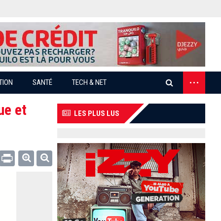
...
TION
SANTÉ
TECH & NET
ue et
LES PLUS LUS
Email
Print