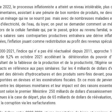
 2022, le processus inflationniste a atteint un niveau intolérable, plus
limentaires, assistant à une pénurie de bon nombre de produits, ne deva
un ménage qui ne se nourrit pas mais avec de nombreuses maladies et
es d'électricité, de l'eau, du loyer, on peut se demander comment un 
hors de la cellule familiale qui, par le passé, grâce au revenu familial,
es salaires sans contreparties productives entraînera une dérive inflat
ées, l‘inflation jouant comme redistribution au profit des revenus spécul
 2000-2021, l’indice qui n' a pas été réactualisé depuis 2011, approche
de 9,2% en octobre 2021 accélérant la détérioration du pouvoir d'
tant de la faiblesse de la production et de la productivité, l'Algérie s
cts en référence aux pays similaires. Sur les 4 milliards de dollars d'
 des dérivés d'hydrocarbures et des produits semi-finis devant, pour
importées en devises et les exonérations fiscales. En ce mois de janvi
ité entre les dépenses monétaires et leur impact est des raisons essenti
dont selon le premier Ministère 250 milliards de dollars d’assainissemen
es à la case de départ, plus de 65 milliards de dollars de réévaluation,
a corruption via les surfacturations.