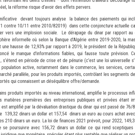
 favorisant les délits d’initiés – dont l’extension d’ailleurs décourage t
el, la réforme risque d’avoir des effets pervers.
nificative devant toujours analyse la balance des paiements qui incl
021 contre 10/11 entre 2010/82019) dans cette conjoncture actuelle ca
aller vers une implosion sociale. Le dérapage du dinar par rapport au d
a sphère informelle où selon la Banque d'Algérie entre 2019-2020, la m
soit une hausse de 12,93% par rapport à 2019, le président de la Républ
ncé le manque d'informations fiables, qui fausse toute prévision. C
s’étend en période de crise et de pénurie (c’est une loi universelle s’
 population active, notamment dans le commerce, les services, cert
u marché parallèle, pour les produits importés, contrôlant les segments d
portés qui connaissent un déséquilibre offre/demande.
ns produits importés au niveau international, amplifie le processus infla
atières premières des entreprises publiques et privées étant imp
est amplifié par la dévaluation drastique du dinar qui est passé de 76/8
e 139,32 dinars un dollar et 157,54 dinars un euro au cours achat avec
les 210 dinars un euro. La loi de finances 2021 prévoit, pour 2022, 149
e se poursuivre avec 156,72 dinars un dollar ce qui rend sceptiques 
 juridique que monétaire, spéculer étant plus rentable que réaliser un pro