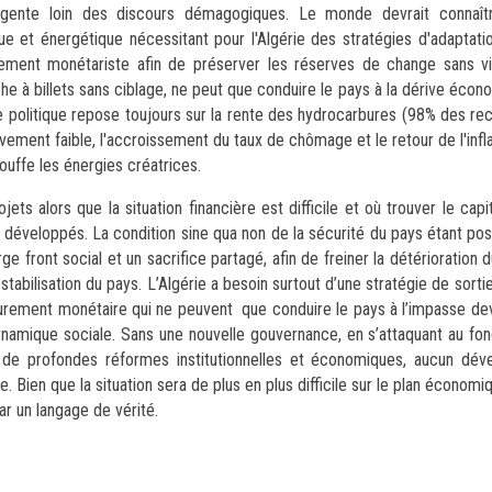
rgente loin des discours démagogiques. Le monde devrait connaît
ue et énergétique nécessitant pour l'Algérie des stratégies d'adaptati
purement monétariste afin de préserver les réserves de change sans vi
he à billets sans ciblage, ne peut que conduire le pays à la dérive écon
 politique repose toujours sur la rente des hydrocarbures (98% des re
vement faible, l'accroissement du taux de chômage et le retour de l'infl
ouffe les énergies créatrices.
s alors que la situation financière est difficile et où trouver le capi
développés. La condition sine qua non de la sécurité du pays étant po
e front social et un sacrifice partagé, afin de freiner la détérioration 
abilisation du pays. L’Algérie a besoin surtout d’une stratégie de sortie
on purement monétaire qui ne peuvent que conduire le pays à l’impasse de
namique sociale. Sans une nouvelle gouvernance, en s’attaquant au fo
 de profondes réformes institutionnelles et économiques, aucun dév
e. Bien que la situation sera de plus en plus difficile sur le plan économ
par un langage de vérité.