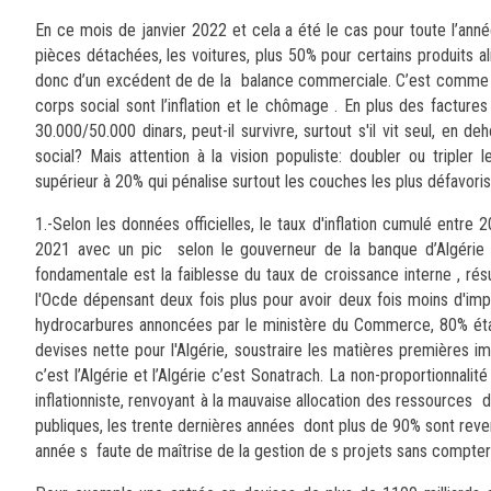
En ce mois de janvier 2022 et cela a été le cas pour toute l’année
pièces détachées, les voitures, plus 50% pour certains produits a
donc d’un excédent de de la balance commerciale. C’est comme 
corps social sont l’inflation et le chômage . En plus des factur
30.000/50.000 dinars, peut-il survivre, surtout s'il vit seul, en de
social? Mais attention à la vision populiste: doubler ou tripler l
supérieur à 20% qui pénalise surtout les couches les plus défavoris
1.-Selon les données officielles, le taux d'inflation cumulé entre
2021 avec un pic selon le gouverneur de la banque d’Algérie 
fondamentale est la faiblesse du taux de croissance interne , résul
l'Ocde dépensant deux fois plus pour avoir deux fois moins d'impa
hydrocarbures annoncées par le ministère du Commerce, 80% étant
devises nette pour l'Algérie, soustraire les matières premières 
c’est l’Algérie et l’Algérie c’est Sonatrach. La non-proportionnal
inflationniste, renvoyant à la mauvaise allocation des ressources 
publiques, les trente dernières années dont plus de 90% sont revenu
année s faute de maîtrise de la gestion de s projets sans compter l