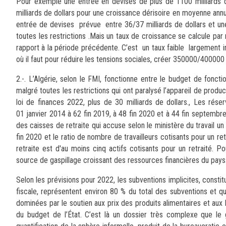
Pour exemple une entrée en devises de plus de 1100 milliards 
milliards de dollars pour une croissance dérisoire en moyenne ann
entrée de devises prévue entre 36/37 milliards de dollars et une
toutes les restrictions .Mais un taux de croissance se calcule par
rapport à la période précédente. C’est un taux faible largement in
où il faut pour réduire les tensions sociales, créer 350000/400000
2.-. L’Algérie, selon le FMI, fonctionne entre le budget de fon
malgré toutes les restrictions qui ont paralysé l’appareil de produ
loi de finances 2022, plus de 30 milliards de dollars., Les rés
01 janvier 2014 à 62 fin 2019, à 48 fin 2020 et à 44 fin septemb
des caisses de retraite qui accuse selon le ministère du travail un 
fin 2020 et le ratio de nombre de travailleurs cotisants pour un re
retraite est d'au moins cinq actifs cotisants pour un retraité. 
source de gaspillage croissant des ressources financières du pays
Selon les prévisions pour 2022, les subventions implicites, cons
fiscale, représentent environ 80 % du total des subventions et q
dominées par le soutien aux prix des produits alimentaires et aux 
du budget de l’État. C’est là un dossier très complexe que le