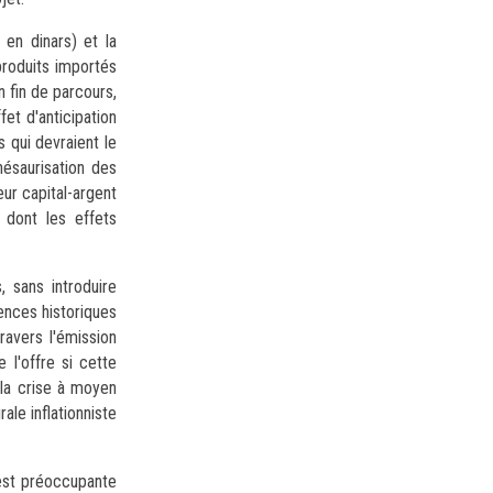
 en dinars) et la
 produits importés
n fin de parcours,
et d'anticipation
 qui devraient le
thésaurisation des
eur capital-argent
 dont les effets
, sans introduire
iences historiques
ravers l'émission
l'offre si cette
 la crise à moyen
ale inflationniste
 est préoccupante