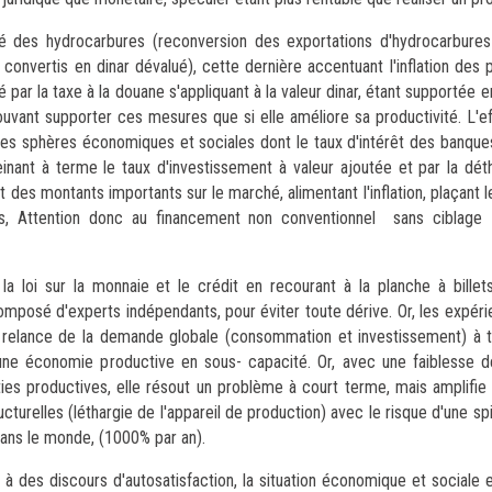
ité des hydrocarbures (reconversion des exportations d'hydrocarbures
os convertis en dinar dévalué), cette dernière accentuant l'inflation des
ar la taxe à la douane s'appliquant à la valeur dinar, étant supportée e
vant supporter ces mesures que si elle améliore sa productivité. L'eff
 les sphères économiques et sociales dont le taux d'intérêt des banques
 freinant à terme le taux d'investissement à valeur ajoutée et par la dé
 des montants importants sur le marché, alimentant l'inflation, plaçant l
leurs, Attention donc au financement non conventionnel sans ciblage
loi sur la monnaie et le crédit en recourant à la planche à billets
, composé d'experts indépendants, pour éviter toute dérive. Or, les expér
e relance de la demande globale (consommation et investissement) à t
ne économie productive en sous- capacité. Or, avec une faiblesse de 
ties productives, elle résout un problème à court terme, mais amplifie
ucturelles (léthargie de l'appareil de production) avec le risque d'une spir
ans le monde, (1000% par an).
t à des discours d'autosatisfaction, la situation économique et sociale