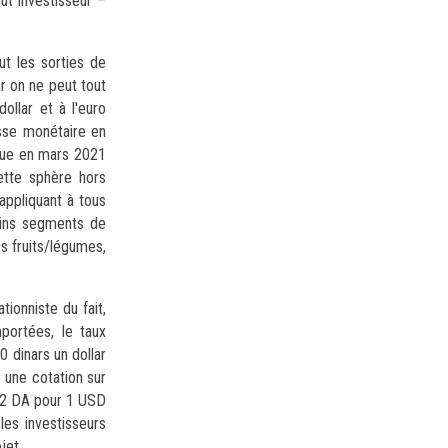
out investisseur –
ut les sorties de
r on ne peut tout
ollar et à l'euro
asse monétaire en
ique en mars 2021
ette sphère hors
appliquant à tous
ains segments de
es fruits/légumes,
tionniste du fait,
ortées, le taux
0 dinars un dollar
 une cotation sur
,32 DA pour 1 USD
les investisseurs
jet.