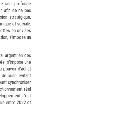
re une profonde
on afin de ne pas
sion stratégique,
omique et sociale.
cettes en devises
ation, s'impose un
tal argent en ces
sée, s'impose une
du pouvoir d'achat
 de crise, évitant
vant synchroniser
nctionnement réel
eloppement n’est
ique entre 2022 et