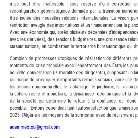
mais peut être maîtrisable sous réserve d’une correction u
reconfiguration géostratégique dominée par la transition numériq
être isolée des nouvelles relations internationales. La vision 
restriction aveugle des importations et un financement par la planc
Avec une économie qui, après plusieurs décennies d'indépendance
avec les dérivées), des tensions budgétaires, une croissance relati
sursaut national, en combattant le terrorisme bureaucratique qui ét
Combien de promesses utopiques de réalisation de différents projet
moments de crise mondiale avec l'endettement des Etats les plus 
nouvelle gouvernance (la moralité des dirigeants), supposant un larg
qui risque de provoquer d'importants remous sociaux, voire une dést
les actions conjoncturelles, le replâtrage , le juridisme, la visi
la sphère réelle et monétaire, la dynamique économique et la dy
de la société qui détermine le retour à la confiance, et donc
possible. Évitons cependant tant l’autosatisfaction que la sinistros
2025, l’Algérie a les moyens de la surmonter avec du réalisme et 
ademmebtoul@gmail.com