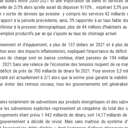
de dollars entre 2000-2021 et une importation de biens et services
uelle de 2/3% alors qu'elle aurait dû dépasser 9/10% , espérant 3,3% po
 v sortie de devises qui avoisine y compris les services 42 milliards 
 rapport à la période précédente; ainsi, 3% rapportés à un taux faible d
férieur à la pression démographique, plus de 44 millions d'habitants au 
 emplois productifs par an qui s'ajoute au taux de chômage actuel.
ctionnement et d’équipement, a plus de 137 dollars en 2021 et à plus 
ction avec des impacts inflationnistes, expliquant l’importance du défici
erves de change sont en baisse continue, étant passées de 194 millia
re 2021.Sans une relance de l’économie des tensions risquent de se man
déficit de près de 700 milliards de dinars fin 2021. Pour environ 3,3 mil
traité est actuellement à 2/1 alors que la norme pour garantir la viabili
Pour éviter des remous sociaux, tous les gouvernements ont généralisé
.
tituées notamment de subventions aux produits énergétiques et des subv
ue les subventions explicites représentent un cinquième du total des s
logements étant prévu 1 942 milliards de dinars, soit 14,17 milliards de
 gouvernement a décidé de revoir. Mais sans maîtrise du système d’i