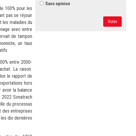
Sans opinion
 de 100% pour les
nt pas se réjouir
Voter
 les maladies du
ménage avec entre
 servait de tampon
ionniste, un taux
atifs
 100% entre 2000-
achat. La raison
elon le rapport de
exportations hors
 avoir la balance
er 2022 Sonatrach
elle du processus
t des entreprises
 les dix dernières