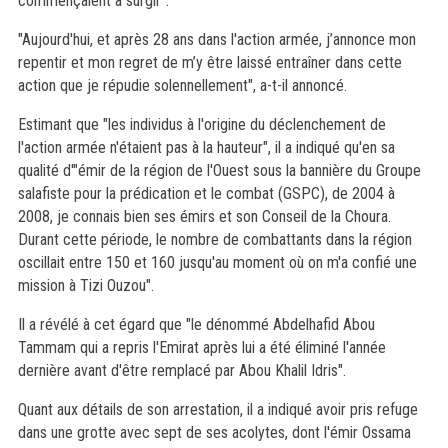
commençaient à surgir".
"Aujourd'hui, et après 28 ans dans l'action armée, j’annonce mon
repentir et mon regret de m’y être laissé entraîner dans cette
action que je répudie solennellement", a-t-il annoncé.
Estimant que "les individus à l'origine du déclenchement de
l'action armée n'étaient pas à la hauteur", il a indiqué qu'en sa
qualité d'"émir de la région de l'Ouest sous la bannière du Groupe
salafiste pour la prédication et le combat (GSPC), de 2004 à
2008, je connais bien ses émirs et son Conseil de la Choura.
Durant cette période, le nombre de combattants dans la région
oscillait entre 150 et 160 jusqu'au moment où on m'a confié une
mission à Tizi Ouzou".
Il a révélé à cet égard que "le dénommé Abdelhafid Abou
Tammam qui a repris l'Emirat après lui a été éliminé l'année
dernière avant d'être remplacé par Abou Khalil Idris".
Quant aux détails de son arrestation, il a indiqué avoir pris refuge
dans une grotte avec sept de ses acolytes, dont l'émir Ossama