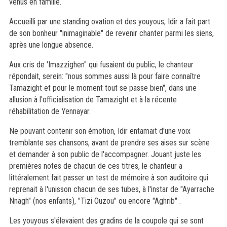
venus en famille.
Accueilli par une standing ovation et des youyous, Idir a fait part
de son bonheur "inimaginable" de revenir chanter parmi les siens,
après une longue absence.
Aux cris de 'Imazzighen" qui fusaient du public, le chanteur
répondait, serein: "nous sommes aussi là pour faire connaître
Tamazight et pour le moment tout se passe bien", dans une
allusion à l'officialisation de Tamazight et à la récente
réhabilitation de Yennayar.
Ne pouvant contenir son émotion, Idir entamait d'une voix
tremblante ses chansons, avant de prendre ses aises sur scène
et demander à son public de l'accompagner. Jouant juste les
premières notes de chacun de ces titres, le chanteur a
littéralement fait passer un test de mémoire à son auditoire qui
reprenait à l'unisson chacun de ses tubes, à l'instar de "Ayarrache
Nnagh" (nos enfants), "Tizi Ouzou" ou encore "Aghrib" .
Les youyous s'élevaient des gradins de la coupole qui se sont