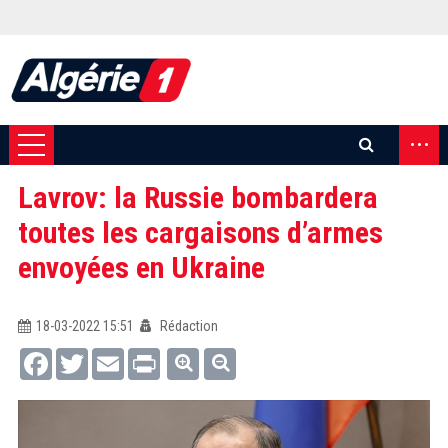
...
Lavrov: la Russie bombardera
toutes les cargaisons d’armes
envoyées en Ukraine
18-03-2022 15:51
Rédaction
Facebook
Twitter
Email
Print