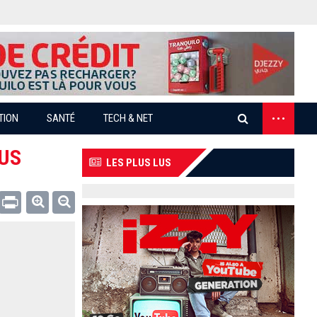
...
TION
SANTÉ
TECH & NET
 US
LES PLUS LUS
Email
Print