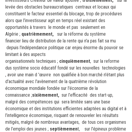
investisseurs créateur de valeur ajoutée ;
troisièmement,
sur la
levée des obstacles bureaucratiques centraux et locaux qui
constituent le facteur essentiel du blocage, trop de procédures
alors que l’investisseur agit en temps réel existant des
opportunités à travers le monde et pas seulement en
Algérie ;
quatrièmement,
sur la réforme du système
financier lieu de distribution de la rente qui n'a pas fait sa mu
depuis l'indépendance politique car enjeu énorme du pouvoir se
limitant à des aspects
organisationnels techniques ;
cinquièmement
, sur la reforme
dus système socio éducatif fondé sur les nouvelles technologies
, avoir une main d 'œuvre non qualifiée à bon marché n'étant plus
d'actualité avec l'avènement de la quatrième révolution
économique mondiale fondée sur l'économie de la
connaissance ;
sixièmement,
sur l’efficacité
des start-up
,
malgré des compétences qui sera limitée sans une base
économique et des institutions efficientes adaptées au digital et à
l’intelligence économique, risquant de renouveler les résultats
mitigés, malgré de nombreux avantages, de tous ces organismes
de l’emploi des jeunes ;
septièmemen
t, sur l'épineux problème