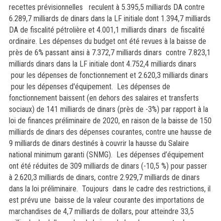
recettes prévisionnelles reculent à 5.395,5 milliards DA contre
6.289,7 milliards de dinars dans la LF initiale dont 1.394,7 milliards
DA de fiscalité pétrolière et 4.001,1 milliards dinars de fiscalité
ordinaire. Les dépenses du budget ont été revues à la baisse de
près de 6% passant ainsi à 7.372,7 milliards dinars contre 7.823,1
milliards dinars dans la LF initiale dont 4.752,4 milliards dinars
pour les dépenses de fonctionnement et 2.620,3 milliards dinars
pour les dépenses d'équipement.
Les dépenses de
fonctionnement baissent (en dehors des salaires et transferts
sociaux) de 141 milliards de dinars (près de -3%) par rapport à la
loi de finances préliminaire de 2020, en raison de la baisse de 150
milliards de dinars des dépenses courantes, contre une hausse de
9 milliards de dinars destinés à couvrir la hausse du Salaire
national minimum garanti (SNMG).
Les dépenses d’équipement
ont été réduites de 309 milliards de dinars (-10,5 %) pour passer
à 2.620,3 milliards de dinars, contre 2.929,7 milliards de dinars
dans la loi préliminaire. Toujours dans le cadre des restrictions, il
est prévu une baisse de la valeur courante des importations de
marchandises de 4,7 milliards de dollars, pour atteindre 33,5