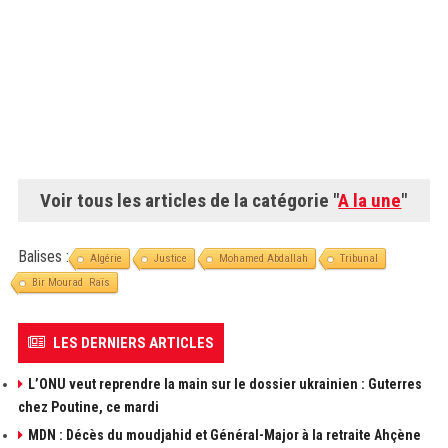
Voir tous les articles de la catégorie "
A la une
"
Balises :
Algérie
Justice
Mohamed Abdallah
Tribunal
Bir Mourad Raïs
LES DERNIERS ARTICLES
L’ONU veut reprendre la main sur le dossier ukrainien : Guterres
chez Poutine, ce mardi
MDN : Décès du moudjahid et Général-Major à la retraite Ahçène