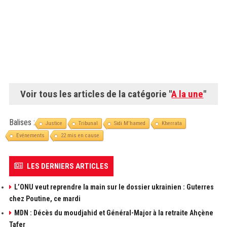
Voir tous les articles de la catégorie "
A la une
"
Balises :
Justice
Tribunal
Sidi M'hamed
Kherrata
Evénements
22 mis en cause
LES DERNIERS ARTICLES
L’ONU veut reprendre la main sur le dossier ukrainien : Guterres
chez Poutine, ce mardi
MDN : Décès du moudjahid et Général-Major à la retraite Ahçène
Tafer