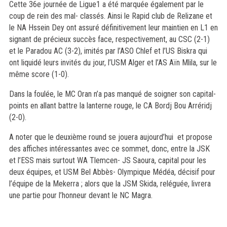
Cette 36e journée de Ligue1 a été marquée également par le
coup de rein des mal- classés. Ainsi le Rapid club de Relizane et
le NA Hssein Dey ont assuré définitivement leur maintien en L1 en
signant de précieux succès face, respectivement, au CSC (2-1)
et le Paradou AC (3-2), imités par l’ASO Chlef et l’US Biskra qui
ont liquidé leurs invités du jour, l’USM Alger et l’AS Aïn Mlila, sur le
même score (1-0).
Dans la foulée, le MC Oran n’a pas manqué de soigner son capital-
points en allant battre la lanterne rouge, le CA Bordj Bou Arréridj
(2-0).
A noter que le deuxième round se jouera aujourd’hui et propose
des affiches intéressantes avec ce sommet, donc, entre la JSK
et l’ESS mais surtout WA Tlemcen- JS Saoura, capital pour les
deux équipes, et USM Bel Abbès- Olympique Médéa, décisif pour
l’équipe de la Mekerra ; alors que la JSM Skida, reléguée, livrera
une partie pour l’honneur devant le NC Magra.