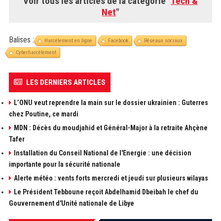
Voir tous les articles de la catégorie "
Tech &
Net
"
Balises :
Harcèlement en ligne
Facebook
Réseaux sociaux
Cyberharcèlement
LES DERNIERS ARTICLES
L’ONU veut reprendre la main sur le dossier ukrainien : Guterres
chez Poutine, ce mardi
MDN : Décès du moudjahid et Général-Major à la retraite Ahçène
Tafer
Installation du Conseil National de l'Energie : une décision
importante pour la sécurité nationale
Alerte météo : vents forts mercredi et jeudi sur plusieurs wilayas
Le Président Tebboune reçoit Abdelhamid Dbeibah le chef du
Gouvernement d'Unité nationale de Libye