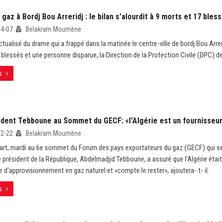
 gaz à Bordj Bou Arreridj : le bilan s'alourdit à 9 morts et 17 bles
04-07
Belakram Moumène
ctualisé du drame qui a frappé dans la matinée le centre-ville de bordj Bou Arreri
 blessés et une personne disparue, la Direction de la Protection Civile (DPC) de
s
ident Tebboune au Sommet du GECF: «l'Algérie est un fournisseur 
02-22
Belakram Moumène
art, mardi au 6e sommet du Forum des pays exportateurs du gaz (GECF) qui se
e président de la République, Abdelmadjid Tebboune, a assuré que l’Algérie était
e d'approvisionnement en gaz naturel et «compte le rester», ajoutera- t- il.
s