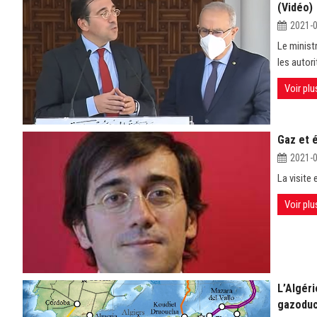
(Vidéo)
2021-
Le minist
les autor
Voir plu
Gaz et é
2021-
La visit
Voir plu
L’Algéri
gazodu