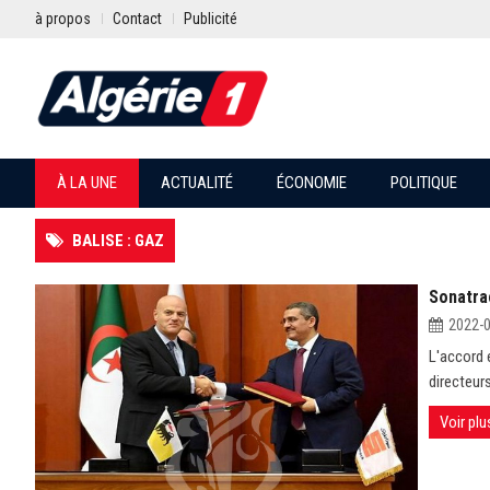
à propos
Contact
Publicité
À LA UNE
ACTUALITÉ
ÉCONOMIE
POLITIQUE
BALISE : GAZ
Sonatra
2022-
L'accord e
directeur
Voir plu