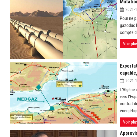
Mutatio
2021-
Pour ne p
gazoduc Ni
compte de
Voir plu
Exporta
capable
2021-
L'Algérie 
vers l'Es
contrat du
énergétiq
Voir plu
Approvi