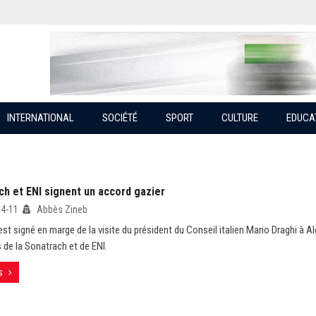
INTERNATIONAL
SOCIÉTÉ
SPORT
CULTURE
EDUCA
ch et ENI signent un accord gazier
04-11
Abbès Zineb
st signé en marge de la visite du président du Conseil italien Mario Draghi à Al
s de la Sonatrach et de ENI.
s