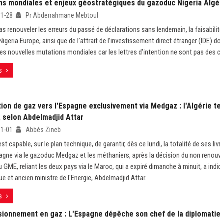
ns mondiales et enjeux géostratégiques du gazoduc Nigeria Algé
11-28
Pr Abderrahmane Mebtoul
as renouveler les erreurs du passé de déclarations sans lendemain, la faisabilit
geria Europe, ainsi que de l’attrait de l’investissement direct étranger (IDE) do
s nouvelles mutations mondiales car les lettres d’intention ne sont pas des co
s
tion de gaz vers l'Espagne exclusivement via Medgaz : l'Algérie 
, selon Abdelmadjid Attar
11-01
Abbès Zineb
est capable, sur le plan technique, de garantir, dès ce lundi, la totalité de ses l
pagne via le gazoduc Medgaz et les méthaniers, après la décision du non renou
 GME, reliant les deux pays via le Maroc, qui a expiré dimanche à minuit, a indi
ue et ancien ministre de l'Energie, Abdelmadjid Attar.
s
sionnement en gaz : L'Espagne dépêche son chef de la diplomatie