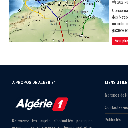
2021-
Concernan
des Natio
un ordre 
gazière en
Voir plu
À PROPOS DE ALGÉRIE1
LIENS UTILE
à propos de 
Contactez-n
Publicités
Retrouvez les sujets d'actualités politiques,
économiques et sociales en temps réel et en