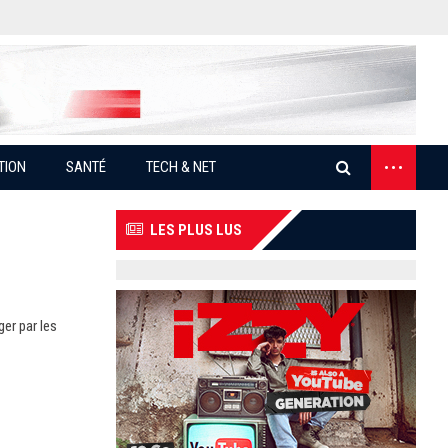
...
TION
SANTÉ
TECH & NET
LES PLUS LUS
ger par les