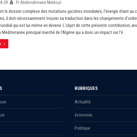
08-29
Pr Abderrahmane Mebtoul
t le dossier complexe des mutations gazières mondiales, l’énergie étant au c
ns, il doit nécessairement trouver sa traduction dans les changements d'ord
mondial qui est lui-même en devenir. L'objet de cette présente contribution, ana
 Méditerranée principal marché de l’Algérie qui a donc un impact sur l’é
s
S
RUBRIQUES
Nous
Actualité
ous
économie
Politique