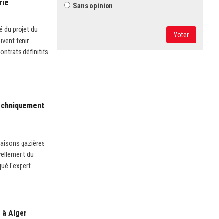
rie
Sans opinion
é du projet du
Voter
ivent tenir
ntrats définitifs.
techniquement
ivraisons gazières
vellement du
qué l'expert
 à Alger