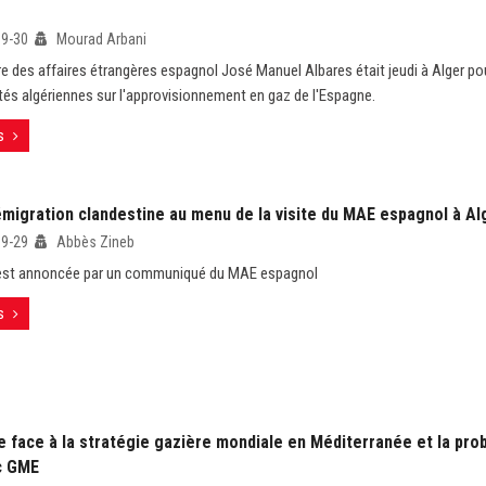
09-30
Mourad Arbani
re des affaires étrangères espagnol José Manuel Albares était jeudi à Alger po
ités algériennes sur l'approvisionnement en gaz de l'Espagne.
s
migration clandestine au menu de la visite du MAE espagnol à Alg
09-29
Abbès Zineb
e est annoncée par un communiqué du MAE espagnol
s
e face à la stratégie gazière mondiale en Méditerranée et la pro
c GME