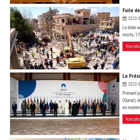
Fuite de
2022-
Le bilan a
morts, 17
Voir plu
Le Prés
2022-
Prenant p
(Qatar), l
en matièr
Voir plu