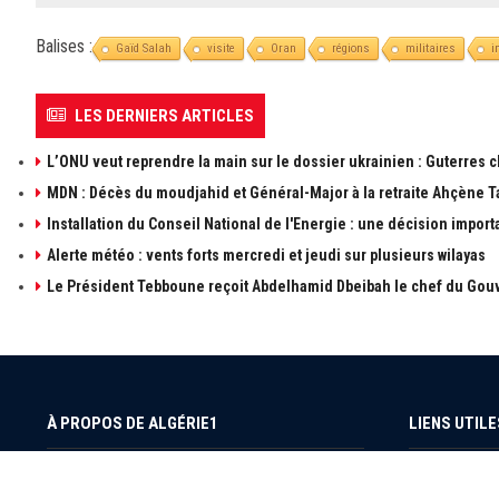
Balises :
Gaïd Salah
visite
Oran
régions
militaires
i
LES DERNIERS ARTICLES
L’ONU veut reprendre la main sur le dossier ukrainien : Guterres 
MDN : Décès du moudjahid et Général-Major à la retraite Ahçène T
Installation du Conseil National de l'Energie : une décision import
Alerte météo : vents forts mercredi et jeudi sur plusieurs wilayas
Le Président Tebboune reçoit Abdelhamid Dbeibah le chef du Gouv
À PROPOS DE ALGÉRIE1
LIENS UTILE
à propos de 