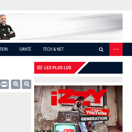
...
TION
SANTÉ
TECH & NET
LES PLUS LUS
Email
Print