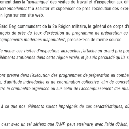
lement dans la "
dynamique"
des visites de travail et d’inspection aux d
personnellement"
à assister et superviser de près l'exécution des exerc
s en ligne sur son site web.
Saïd Bey, commandant de la 2e Région militaire, le général de corps d
 enquis de près du taux d’exécution du programme de préparation au
es équipements modernes disponibles",
précise-t-on de même sourc
de mener ces visites d’inspection, auxquelles j’attache un grand prix p
 éléments stationnés dans cette région vitale, et je suis persuadé qu’ils
 font preuve dans l’exécution des programmes de préparation au combat
 d’aptitude individuelle et de coordination collective, afin de concréti
ontre la criminalité organisée ou sur celui de l’accomplissement des mis
 à ce que nos éléments soient imprégnés de ces caractéristiques, où
 c'est avec un tel sérieux que l’ANP peut atteindre, avec l’aide d’Allah