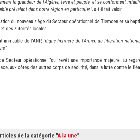
lement la grandeur de l’Algérie, terre et peuple, et se conforment infail
stable prévalant dans notre région en particulier"
, a-t-il fait valoir.
guration du nouveau siège du Secteur opérationnel de Tlemcen et sa bapt
id et des autorités locales.
ent immuable de l’ANP,
"digne héritière de l’Armée de libération nationa
ahidine".
r ce Secteur opérationnel "qui revêt une importance majeure, au regar
cace, aux côtés des autres corps de sécurité, dans la lutte contre le fléa
rticles de la catégorie "
A la une
"