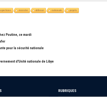
nspections
ministre
défense
nationale
projets
chez Poutine, ce mardi
afer
ante pour la sécurité nationale
ernement d'Unité nationale de Libye
S
RUBRIQUES
Nous
Actualité