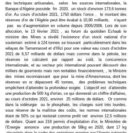
des techniques artisanales, selon les sources internationales, la
Banque d’Algérie possède fin 2020, un stock d’environ 173,6 tonnes
d’or. Au cours d’octobre 2021, 1750 dollars l’once , le montant des
réserves d’or de l’Algérie peut être évalué à 10,90 milliards, n’ayant
pas eu d’augmentation en volume depuis 2005/2006. Lors de son
allocution, le 13 février 2021 , au forum du quotidien Echaab le
ministre des Mines a révélé l’existence d’un stock national d’or
souterrain estimé à 124 tonnes se trouvant particulièrement dans les
wilayas de Tamanrasset et d’Illizi pour une valeur eau cours d’octobre
2021 de 6,57 milliards de dollars mais comme dans le pétrole, les
réserves se calculent par rapport au coût, la concurrence
internationale, et au vecteur prix international pouvant découvrir des
milliers de gisements mais non rentables financièrement, , le Ministre
des mines reconnaissant que pour la mine d’Amesmessa, dont les
réserves en or dépassent 45 tonnes, des problèmes techniques
empêchent d’atteindre la profondeur exigée. L’objectif est d’atteindre
une production de 500 kg d'or/an, ce qui donnerait un chiffre d'affaires,
au cours d’octobre 2021, environ 25 millions de dollars. Or comme
dans la sidérurgie ou le phosphate, les charges sont très lourdes,
sous réserve de la maîtrise des coûts, les normes internationales
étant de 50% ce qui resterait comme profit net environ 12,5 millions
de dollars. Quant aux 218 permis d’exploitation d’or, le Ministère de
l’Energie annonce une production de 58kg en 2020, dont 17 kg
récupérés dans le cadre des opérations menées par l’Armée nationale