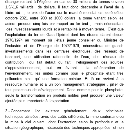
étranger restant à l’Algérie en cas de 30 millions de tonnes environ
1,5/-1,6 milliards de dollars. Il faut donc descendre à l’aval de la
filière où , le prix de l’acier sur le marché mondial est coté début
octobre 2021 entre 900 et 1000 dollars la tonne variant selon les
aciers, presque cinq fois par rapport au fer brut , mais nécessitant
des investissements lourds et à rentabilité à moyen terme. C’est que
l’exploitation du fer de Gara Djebilet dont les études datent depuis
1970/1974 au moment où j’étais jeune conseiller du Ministre de
l’industrie et de l’Energie de 1973/1979, nécessitera de grands
investissements dans les centrales électriques, des réseaux de
transport, une utilisation rationnelle de l’eau, des réseaux de
distribution qui fait défaut du fait l’éloignement des sources
d’approvisionnement, tout en évitant la détérioration de
l’environnement, les unités comme pour le phosphate étant très
polluantes ainsi qu’ une formation pointue. Et là on revient à la
ressource humaine et à un bon management stratégique , pilier de
tout processus de développement. Donc comme pour le phosphate,
seule la transformation en produits nobles peut procurer une valeur
ajoutée plus importante à l’exportation.
3.-.Concernant l’or, existant généralement, deux principales
techniques utilisées, avec des coûts différents, la mine souterraine ou
la mine à ciel ouvert dont l’extraction selon la profondeur et la
situation géographique, nécessite des techniques appropriées et non