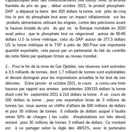
capitalistiques avec des investissements très lourds. Avec la récente
flambée du prix du gaz , début octobre 2021, le produit phosphaté
DAP a dépassé la barre des 820 dollars la tonne, soit près de cinq
fois le prix du phosphate brut avec un impact inflationniste sur les
produits alimentaires utilisant les engrais, contre des prévisions avant
la hausse brutale du prix du gaz où la Banque mondiale en 2020
avait prévu que le phosphate brut se négocierait autour de 80-85
dollars U.S la tonne métrique, celui du DAP autour de 377,5 dollars
US la tonne métrique et le TSP à près de 300.Pour une importante
quantité exportable, cela passe par un partenariat du fait du contrôle
de cette filière par quelques firmes au niveau mondial..
2.- Pour le fer de la mine de Gar Djebilet, ses réserves sont estimées
à 3,5 milliards de tonnes, dont 1,7 milliard de tonnes sont exploitables
et devant distinguer pour les importations actuelles le fer brut de ses
dérivées. Entre janvier et octobre 2021, le cours a connu une forte
hausse par rapport aux années précédentes 100/115 dollars la tonne
étant coté fin septembre 2021 à 214 dollars la tonne . A un cours de
200 dollars la tonne , pour une exportation brute de 3 millions de
tonnes /an, nous aurons un chiffre d’affaire de 600 millions de dollars
et pour 30 millions de tonnes 6 milliards de dollars auquel il faudra
retirer 50% de charges ( les coûts d'exploitations est très élevé)
restant pour 30 millions de tonnes 3 milliard de dollars. Ce montant
est à se partager selon la règle des 49/51%, avec le partenaire