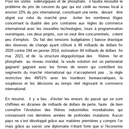
Pour les unités sidérurgiques et de phosphate, il faudra résoudre le
problème du prix de cession du gaz qui est cédé au niveau local à
environ 10% du prix international, constituant une rente, devant être
aligné sur celui du marché pour éviter les nombreux litiges
concernant la dualité des prix contraires aux règles du commerce
international avec les nouvelles technologies, tours à programmation
numériques, ces deux projets, son on veut être concurrentiels, créent
peu d’emplois. Du fait des tensions budgétaires ( baisse drastique
des réserves de change ayant clôturé à 48 milliards de dollars fin
2020 contre 194 en janvier 2014, estimation 44 milliards de dollars fin
mai 2021, et de la structure oligopolistique des filières fer et
phosphate au niveau mondial, la seule solution est un partenariat
gagnant/ gagnant avec les firmes de renom qui contrôlent les
segments du marché international qui n’accepteront pas , la règle
restrictive des 49/51% avec les lourdeurs bureaucratiques, la
souplesse et les décisions au temps réel régissant le commerce
international.
En résumé, il y a lieu d’éviter les erreurs du passé qui se sont
chiffrées en dizaines de milliards de dollars de perte, faute de bien
connaître l’évolution des filières industrielles mondialisées qui
connaissent ces dernières années de profondes mutations. Aucun
pays ne s’est développé grâce aux matières premières y compris l’or
mais grâce au savoir, une diplomatie n’étant forte que si l'économie