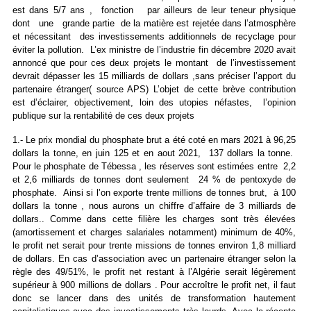
est dans 5/7 ans , fonction par ailleurs de leur teneur physique
dont une grande partie de la matière est rejetée dans l’atmosphère
et nécessitant des investissements additionnels de recyclage pour
éviter la pollution. L’ex ministre de l’industrie fin décembre 2020 avait
annoncé que pour ces deux projets le montant de l’investissement
devrait dépasser les 15 milliards de dollars ,sans préciser l’apport du
partenaire étranger( source APS) L’objet de cette brève contribution
est d’éclairer, objectivement, loin des utopies néfastes, l’opinion
publique sur la rentabilité de ces deux projets
1.- Le prix mondial du phosphate brut a été coté en mars 2021 à 96,25
dollars la tonne, en juin 125 et en aout 2021, 137 dollars la tonne.
Pour le phosphate de Tébessa , les réserves sont estimées entre 2,2
et 2,6 milliards de tonnes dont seulement 24 % de pentoxyde de
phosphate. Ainsi si l’on exporte trente millions de tonnes brut, à 100
dollars la tonne , nous aurons un chiffre d’affaire de 3 milliards de
dollars.. Comme dans cette filière les charges sont très élevées
(amortissement et charges salariales notamment) minimum de 40%,
le profit net serait pour trente missions de tonnes environ 1,8 milliard
de dollars. En cas d’association avec un partenaire étranger selon la
règle des 49/51%, le profit net restant à l’Algérie serait légèrement
supérieur à 900 millions de dollars . Pour accroître le profit net, il faut
donc se lancer dans des unités de transformation hautement