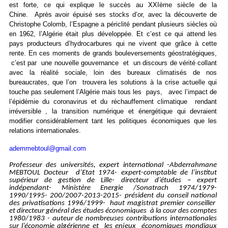
est forte, ce qui explique le succès au XXIème siècle de la
Chine. Après avoir épuisé ses stocks d’or, avec la découverte de
Christophe Colomb, l’Espagne a périclité pendant plusieurs siècles où
en 1962, l’Algérie était plus développée. Et c’est ce qui attend les
pays producteurs d’hydrocarbures qui ne vivent que grâce à cette
rente. En ces moments de grands bouleversements géostratégiques,
c’est par une nouvelle gouvernance et un discours de vérité collant
avec la réalité sociale, loin des bureaux climatisés de nos
bureaucrates, que l’on trouvera les solutions à la crise actuelle qui
touche pas seulement l’Algérie mais tous les pays, avec l’impact de
l’épidémie du coronavirus et du réchauffement climatique rendant
irréversible , la transition numérique et énergétique qui devraient
modifier considérablement tant les politiques économiques que les
relations internationales.
ademmebtoul
@gmail.com
Professeur des universités, expert international -Abderrahmane
MEBTOUL Docteur d’Etat 1974- expert-comptable de l’institut
supérieur de gestion de Lille- directeur d’études – expert
indépendant- Ministère Energie /Sonatrach 1974/1979-
1990/1995- 200/2007-2013-2015- président du conseil national
des privatisations 1996/1999- haut magistrat premier conseiller
et directeur général des études économiques à la cour des comptes
1980/1983 - auteur de nombreuses contributions internationales
sur l’économie algérienne et les enjeux économiques mondiaux