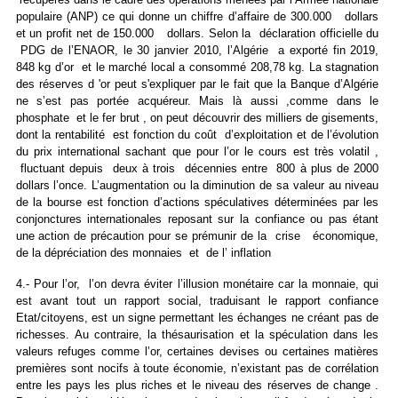
populaire (ANP) ce qui donne un chiffre d’affaire de 300.000 dollars
et un profit net de 150.000 dollars. Selon la déclaration officielle du
PDG de l’ENAOR, le 30 janvier 2010, l’Algérie a exporté fin 2019,
848 kg d’or et le marché local a consommé 208,78 kg. La stagnation
des réserves d 'or peut s'expliquer par le fait que la Banque d’Algérie
ne s’est pas portée acquéreur. Mais là aussi ,comme dans le
phosphate et le fer brut , on peut découvrir des milliers de gisements,
dont la rentabilité est fonction du coût d’exploitation et de l’évolution
du prix international sachant que pour l’or le cours est très volatil ,
fluctuant depuis deux à trois décennies entre 800 à plus de 2000
dollars l’once. L’augmentation ou la diminution de sa valeur au niveau
de la bourse est fonction d’actions spéculatives déterminées par les
conjonctures internationales reposant sur la confiance ou pas étant
une action de précaution pour se prémunir de la crise économique,
de la dépréciation des monnaies et de l’ inflation
4.- Pour l’or, l’on devra éviter l’illusion monétaire car la monnaie, qui
est avant tout un rapport social, traduisant le rapport confiance
Etat/citoyens, est un signe permettant les échanges ne créant pas de
richesses. Au contraire, la thésaurisation et la spéculation dans les
valeurs refuges comme l’or, certaines devises ou certaines matières
premières sont nocifs à toute économie, n’existant pas de corrélation
entre les pays les plus riches et le niveau des réserves de change .