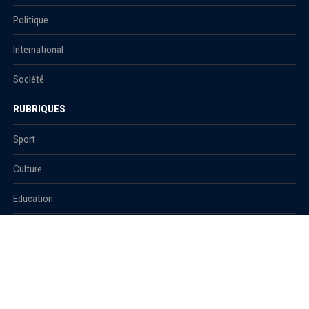
Politique
International
Société
RUBRIQUES
Sport
Culture
Education
Santé
Carnet
© 2021 Algerie1.com - Tous droits réservés.