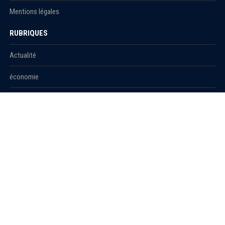
Mentions légales
RUBRIQUES
Actualité
économie
Politique
International
Société
RUBRIQUES
Sport
Culture