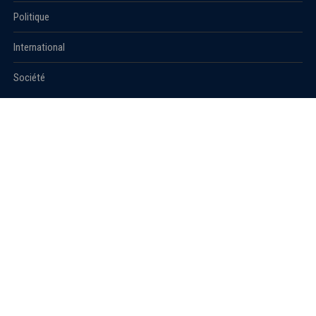
Politique
International
Société
RUBRIQUES
Sport
Culture
Education
Santé
Carnet
© 2021 Algerie1.com - Tous droits réservés.