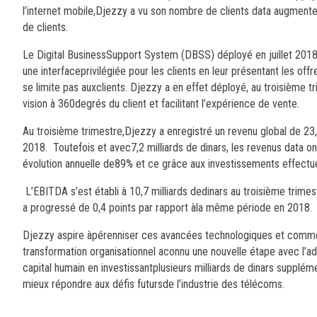
l’internet mobile,Djezzy a vu son nombre de clients data augmenter
de clients.
Le Digital BusinessSupport System (DBSS) déployé en juillet 2018
une interfaceprivilégiée pour les clients en leur présentant les o
se limite pas auxclients. Djezzy a en effet déployé, au troisième t
vision à 360degrés du client et facilitant l’expérience de vente.
Au troisième trimestre,Djezzy a enregistré un revenu global de 2
2018. Toutefois et avec7,2 milliards de dinars, les revenus data 
évolution annuelle de89% et ce grâce aux investissements effectu
L’EBITDA s’est établi à 10,7 milliards dedinars au troisième trim
a progressé de 0,4 points par rapport àla même période en 2018.
Djezzy aspire àpérenniser ces avancées technologiques et comme
transformation organisationnel aconnu une nouvelle étape avec l’ad
capital humain en investissantplusieurs milliards de dinars supplém
mieux répondre aux défis futursde l’industrie des télécoms.