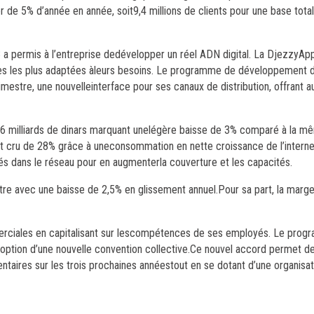
 de 5% d’année en année, soit9,4 millions de clients pour une base total
 a permis à l’entreprise dedévelopper un réel ADN digital. La DjezzyA
ffres les plus adaptées àleurs besoins. Le programme de développement d
rimestre, une nouvelleinterface pour ses canaux de distribution, offrant 
3,6 milliards de dinars marquant unelégère baisse de 3% comparé à la m
ont cru de 28% grâce à uneconsommation en nette croissance de l’interne
és dans le réseau pour en augmenterla couverture et les capacités.
estre avec une baisse de 2,5% en glissement annuel.Pour sa part, la mar
rciales en capitalisant sur lescompétences de ses employés. Le pro
option d’une nouvelle convention collective.Ce nouvel accord permet de 
entaires sur les trois prochaines annéestout en se dotant d’une organisat