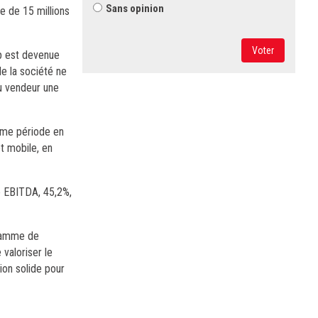
Sans opinion
e de 15 millions
Voter
pp est devenue
e la société ne
au vendeur une
ême période en
t mobile, en
ge EBITDA, 45,2%,
gramme de
valoriser le
ion solide pour