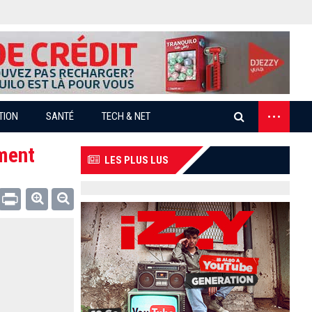
...
TION
SANTÉ
TECH & NET
ement
LES PLUS LUS
Email
Print