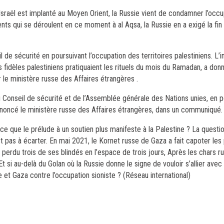
Israël est implanté au Moyen Orient, la Russie vient de condamner l’occu
nts qui se déroulent en ce moment à al Aqsa, la Russie en a exigé la fin
il de sécurité en poursuivant l’occupation des territoires palestiniens. L’i
 fidèles palestiniens pratiquaient les rituels du mois du Ramadan, a donn
r le ministère russe des Affaires étrangères .
 Conseil de sécurité et de l’Assemblée générale des Nations unies, en p
 annoncé le ministère russe des Affaires étrangères, dans un communiqué.
-ce que le prélude à un soutien plus manifeste à la Palestine ? La questi
st pas à écarter. En mai 2021, le Kornet russe de Gaza a fait capoter le
t perdu trois de ses blindés en l’espace de trois jours, Après les chars r
 Et si au-delà du Golan où la Russie donne le signe de vouloir s’allier ave
e et Gaza contre l’occupation sioniste ? (Réseau international)