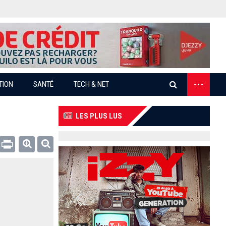
...
TION
SANTÉ
TECH & NET
LES PLUS LUS
Email
Print