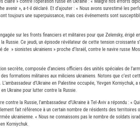
rès claire » contre l’opération russe en Ukraine : « Malgré nos efforts dip
e avenir », a-t-il déclaré. Et d’ajouter : « Nous avons surestimé les pe
sont toujours une superpuissance, mais ces événements sont susceptibles
ngagée sur les fronts financiers et militaires pour que Zelensky, érigé e
 la Russie. Ce jeudi, un épisode révélateur de cette tension croissante s
lé de » sionistes ukrainiens » proche d’Israël, contre le navire russe Mosk
ation secrète, composée d’anciens officiers des unités spéciales de l’arm
des formations militaires aux miliciens ukrainiens. Notons que c’est ce
aza. L’ambassadeur d’Ukraine en Palestine occupée, Yevgen Korniychuk, 
 en Ukraine pour lutter contre la Russie.
erre contre la Russie, l’ambassadeur d’Ukraine à Tel-Aviv a répondu : « Q
 également fait référence à un certain nombre de résidents des territoires
armée ukrainienne. « Nous ne connaissons pas le nombre de soldats israé
gen Korniychuk.