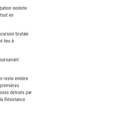
pation sioniste
 tout en
ncursion brutale
é lieu à
oursuivant
on reste entière
s premières
usses détruits par
c la Résistance