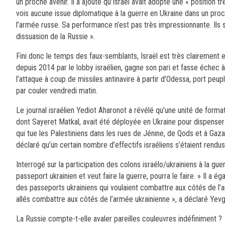
un proche avenir. Il a ajouté qu’Israël avait adopté une « position t
vois aucune issue diplomatique à la guerre en Ukraine dans un proch
l’armée russe. Sa performance n’est pas très impressionnante. Ils 
dissuasion de la Russie ».
Fini donc le temps des faux-semblants, Israël est très clairement e
depuis 2014 par le lobby israélien, gagne son pari et fasse échec à
l’attaque à coup de missiles antinavire à partir d’Odessa, port peup
par couler vendredi matin.
Le journal israélien Yediot Aharonot a révélé qu’une unité de form
dont Sayeret Matkal, avait été déployée en Ukraine pour dispenser 
qui tue les Palestiniens dans les rues de Jénine, de Qods et à G
déclaré qu’un certain nombre d’effectifs israéliens s’étaient rendus
Interrogé sur la participation des colons israélo/ukrainiens à la gu
passeport ukrainien et veut faire la guerre, pourra le faire. » Il a
des passeports ukrainiens qui voulaient combattre aux côtés de l’
allés combattre aux côtés de l’armée ukrainienne », a déclaré Yev
La Russie compte-t-elle avaler pareilles couleuvres indéfiniment ?