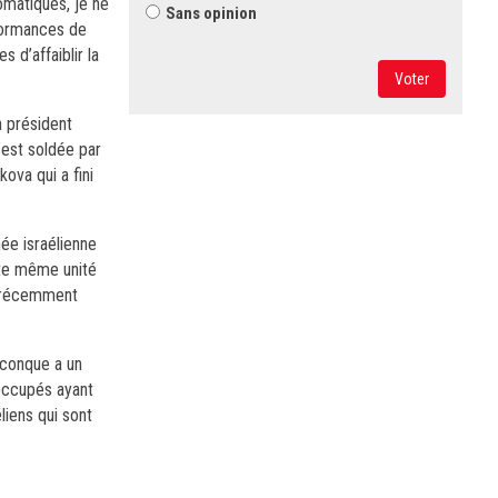
lomatiques, je ne
Sans opinion
rformances de
 d’affaiblir la
Voter
n président
’est soldée par
ova qui a fini
ée israélienne
tte même unité
a récemment
uiconque a un
 occupés ayant
liens qui sont