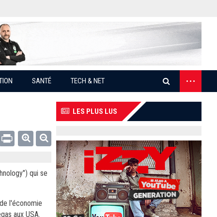
...
TION
SANTÉ
TECH & NET
LES PLUS LUS
Email
Print
hnology") qui se
 de l'économie
Vegas aux USA.