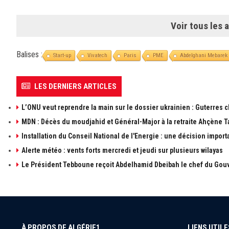
Voir tous les a
Balises :
Start-up
Vivatech
Paris
PME
Abdelghani Mebarek
LES DERNIERS ARTICLES
L’ONU veut reprendre la main sur le dossier ukrainien : Guterres 
MDN : Décès du moudjahid et Général-Major à la retraite Ahçène T
Installation du Conseil National de l'Energie : une décision import
Alerte météo : vents forts mercredi et jeudi sur plusieurs wilayas
Le Président Tebboune reçoit Abdelhamid Dbeibah le chef du Gouv
À PROPOS DE ALGÉRIE1
LIENS UTILE