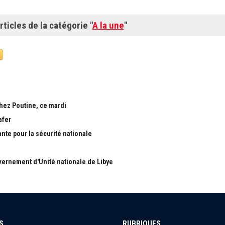
rticles de la catégorie "
A la une
"
chez Poutine, ce mardi
afer
ante pour la sécurité nationale
ernement d'Unité nationale de Libye
S
RUBRIQUES