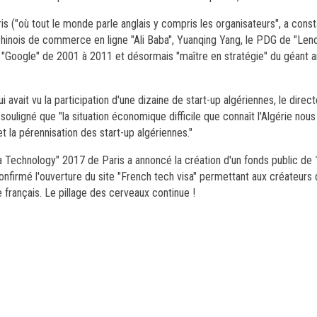
 ("où tout le monde parle anglais y compris les organisateurs", a const
hinois de commerce en ligne "Ali Baba", Yuanqing Yang, le PDG de "Lenov
e "Google" de 2001 à 2011 et désormais "maître en stratégie" du géant 
qui avait vu la participation d'une dizaine de start-up algériennes, le dir
souligné que "la situation économique difficile que connaît l'Algérie nou
 la pérennisation des start-up algériennes."
a Technology" 2017 de Paris a annoncé la création d'un fonds public de 1
firmé l'ouverture du site "French tech visa" permettant aux créateurs 
re français. Le pillage des cerveaux continue !