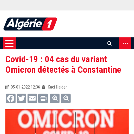
...
Covid-19 : 04 cas du variant
Omicron détectés à Constantine
05-01-2022 12:36
Kaci Haider
Facebook
Twitter
Email
Print