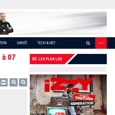
...
TION
SANTÉ
TECH & NET
 à 07
LES PLUS LUS
Email
Print