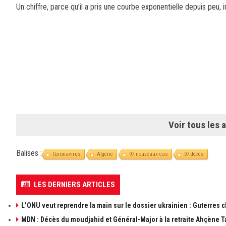
Un chiffre, parce qu’il a pris une courbe exponentielle depuis peu, 
Voir tous les a
Balises :
Coronavirus
Algérie
97 nouveaux cas
07 décès
LES DERNIERS ARTICLES
L’ONU veut reprendre la main sur le dossier ukrainien : Guterres 
MDN : Décès du moudjahid et Général-Major à la retraite Ahçène T