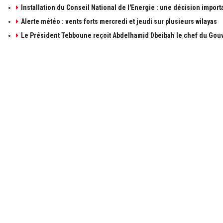
Installation du Conseil National de l'Energie : une décision import
Alerte météo : vents forts mercredi et jeudi sur plusieurs wilayas
Le Président Tebboune reçoit Abdelhamid Dbeibah le chef du Gouv
À PROPOS DE ALGÉRIE1
LIENS UTILE
à propos de 
Contactez-n
Publicités
Retrouvez les sujets d'actualités politiques,
économiques et sociales en temps réel et en
Mentions léga
direct. Algérie1 explore, observe, ausculte, scrute
et décrit l'actualité Algérienne.