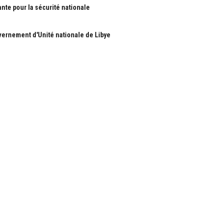
ante pour la sécurité nationale
ernement d'Unité nationale de Libye
S
RUBRIQUES
Nous
Actualité
ous
économie
Politique
les
International
Société