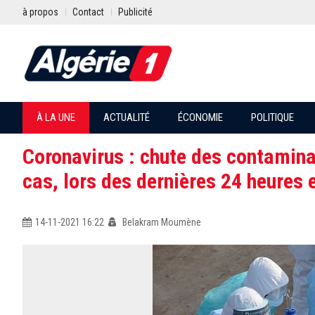
à propos
Contact
Publicité
À LA UNE
ACTUALITÉ
ÉCONOMIE
POLITIQUE
Coronavirus : chute des contamina
cas, lors des dernières 24 heures 
14-11-2021 16:22
Belakram Moumène