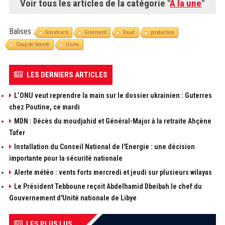
Voir tous les articles de la catégorie "
A la une
"
Balises :
Sonatrach
Gisement
Touat
production
Coup de booste
Usine
LES DERNIERS ARTICLES
L’ONU veut reprendre la main sur le dossier ukrainien : Guterres
chez Poutine, ce mardi
MDN : Décès du moudjahid et Général-Major à la retraite Ahçène
Tafer
Installation du Conseil National de l'Energie : une décision
importante pour la sécurité nationale
Alerte météo : vents forts mercredi et jeudi sur plusieurs wilayas
Le Président Tebboune reçoit Abdelhamid Dbeibah le chef du
Gouvernement d'Unité nationale de Libye
LES PLUS LUS