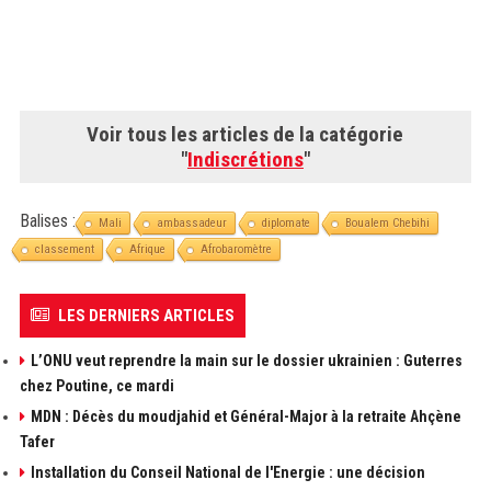
Voir tous les articles de la catégorie
"
Indiscrétions
"
Balises :
Mali
ambassadeur
diplomate
Boualem Chebihi
classement
Afrique
Afrobaromètre
LES DERNIERS ARTICLES
L’ONU veut reprendre la main sur le dossier ukrainien : Guterres
chez Poutine, ce mardi
MDN : Décès du moudjahid et Général-Major à la retraite Ahçène
Tafer
Installation du Conseil National de l'Energie : une décision