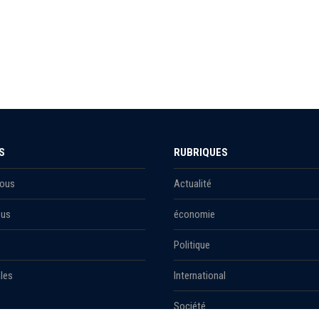
S
RUBRIQUES
Nous
Actualité
ous
économie
Politique
les
International
Société