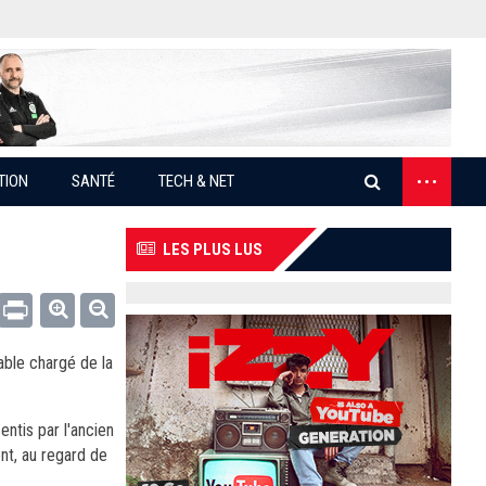
...
TION
SANTÉ
TECH & NET
LES PLUS LUS
Email
Print
able chargé de la
entis par l'ancien
nt, au regard de