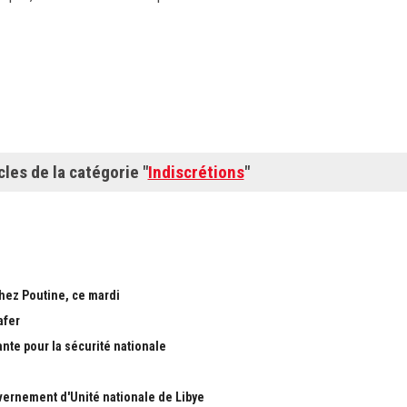
cles de la catégorie "
Indiscrétions
"
chez Poutine, ce mardi
afer
ante pour la sécurité nationale
ernement d'Unité nationale de Libye