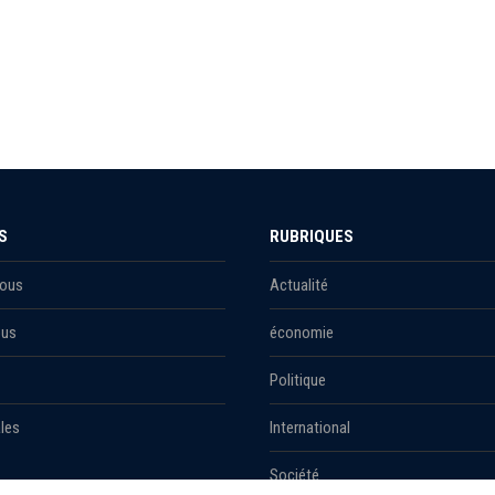
S
RUBRIQUES
Nous
Actualité
ous
économie
Politique
les
International
Société