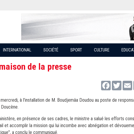
INTERNATIONAL
SOCIÉTÉ
SPORT
CULTURE
EDUCA
maison de la presse
Facebook
Twitter
ercredi, à l'installation de M. Boudjemâa Doudou au poste de respons
f Doucène.
inistère, en présence de ses cadres, le ministre a salué les efforts cons
vail et accomplir la mission qui lui incombe avec abnégation et dévoueme
tique", a conclu le communiqué.