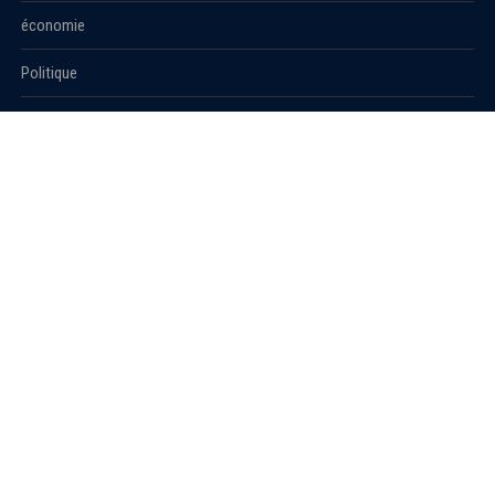
économie
Politique
International
Société
RUBRIQUES
Sport
Culture
Education
Santé
Carnet