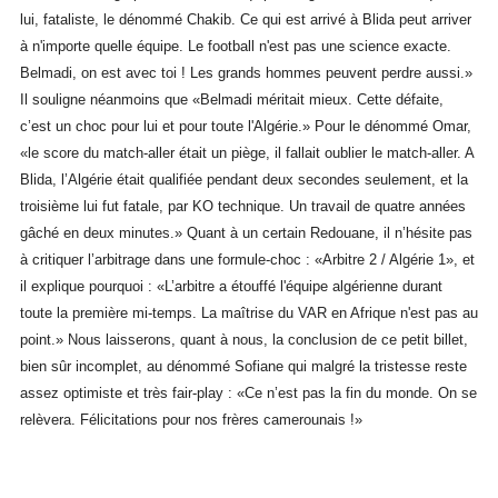
lui, fataliste, le dénommé Chakib. Ce qui est arrivé à Blida peut arriver
à n'importe quelle équipe. Le football n'est pas une science exacte.
Belmadi, on est avec toi ! Les grands hommes peuvent perdre aussi.»
Il souligne néanmoins que «Belmadi méritait mieux. Cette défaite,
c’est un choc pour lui et pour toute l'Algérie.» Pour le dénommé Omar,
«le score du match-aller était un piège, il fallait oublier le match-aller. A
Blida, l’Algérie était qualifiée pendant deux secondes seulement, et la
troisième lui fut fatale, par KO technique. Un travail de quatre années
gâché en deux minutes.» Quant à un certain Redouane, il n’hésite pas
à critiquer l’arbitrage dans une formule-choc : «Arbitre 2 / Algérie 1», et
il explique pourquoi : «L’arbitre a étouffé l'équipe algérienne durant
toute la première mi-temps. La maîtrise du VAR en Afrique n'est pas au
point.» Nous laisserons, quant à nous, la conclusion de ce petit billet,
bien sûr incomplet, au dénommé Sofiane qui malgré la tristesse reste
assez optimiste et très fair-play : «Ce n’est pas la fin du monde. On se
relèvera. Félicitations pour nos frères camerounais !»