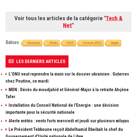
Voir tous les articles de la catégorie "
Tech &
Net
"
Balises :
Standard
Photo
HEIF
Format JPEG
Apple
LES DERNIERS ARTICLES
L’ONU veut reprendre la main sur le dossier ukrainien : Guterres
chez Poutine, ce mardi
MDN : Décès du moudjahid et Général-Major à la retraite Ahçène
Tafer
Installation du Conseil National de l'Energie : une décision
importante pour la sécurité nationale
Alerte météo : vents forts mercredi et jeudi sur plusieurs wilayas
Le Président Tebboune reçoit Abdelhamid Dbeibah le chef du
Gouvernement d'Unité nationale de Libye