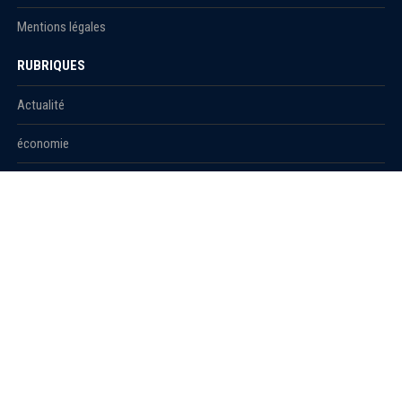
Mentions légales
RUBRIQUES
Actualité
économie
Politique
International
Société
RUBRIQUES
Sport
Culture