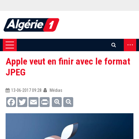
...
Apple veut en finir avec le format
JPEG
13-06-2017 09:28
Médias
Facebook
Twitter
Email
Print