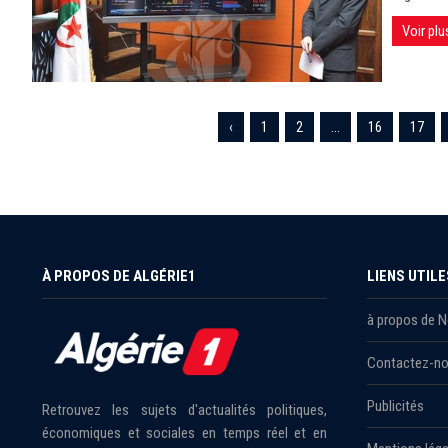
Voir plu
‹
1
2
...
16
17
À PROPOS DE ALGÉRIE1
LIENS UTILE
à propos de 
Contactez-n
Publicités
Retrouvez les sujets d'actualités politiques,
économiques et sociales en temps réel et en