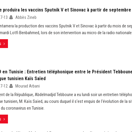
e produira les vaccins Sputnik V et Sinovac à partir de septembre
07-13
Abbès Zineb
 entamera la production des vaccins Sputnik V et Sinovac à partir du mois de s
 mardi Lotfi Benbahmed, lors de son intervention au micro de la radio nationale
s
9 en Tunisie : Entretien téléphonique entre le Président Tebboun
ue tunisien Kaïs Saïed
07-12
Mourad Arbani
ent de la République, Abdelmadjid Tebboune a eu lundi soir un entretien télép
tunisien, M. Kaïs Saïed, au cours duquel il s'est enquis de l'évolution de la si
du coronavirus en Tunisie.
s