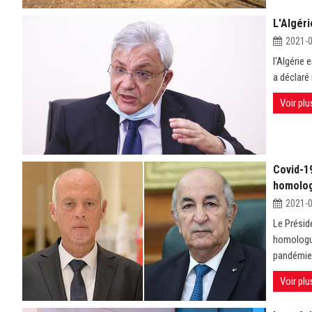
L'Algéri
2021-
l'Algérie
a déclaré
Voir plu
Covid-1
homolog
2021-
Le Présid
homologue 
pandémie 
Voir plu