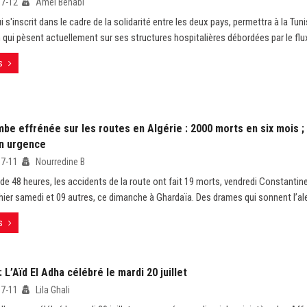
07-12
Amel Benabi
 s'inscrit dans le cadre de la solidarité entre les deux pays, permettra à la Tuni
n qui pèsent actuellement sur ses structures hospitalières débordées par le flu
s
be effrénée sur les routes en Algérie : 2000 morts en six mois 
en urgence
07-11
Nourredine B
de 48 heures, les accidents de la route ont fait 19 morts, vendredi Constantine,
hier samedi et 09 autres, ce dimanche à Ghardaïa. Des drames qui sonnent l’ale
s
: L’Aïd El Adha célébré le mardi 20 juillet
07-11
Lila Ghali