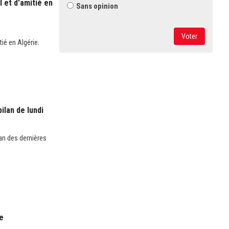
 et d'amitié en
Sans opinion
Voter
ié en Algérie.
ilan de lundi
an des dernières
ie