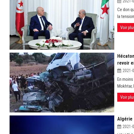
2021-
Ce don qui
la tensio
Voir plu
Hécatom
revoir 
2021-
En moins 
Mokhtar, 
Voir plu
Algérie 
2021-