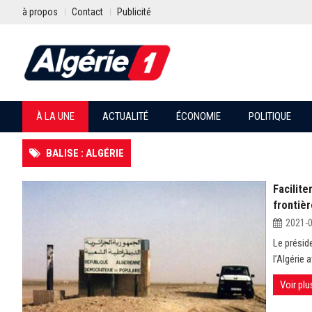
à propos
Contact
Publicité
À LA UNE
ACTUALITÉ
ÉCONOMIE
POLITIQUE
BALISE : ALGÉRIE
Facilit
frontiè
2021-
Le présid
l’Algérie
Voir plu