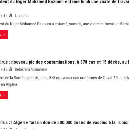
ident du Niger Mohamed Bazoum entame lundi une visite de travail
07-12
Lila Ghali
ent du Niger Mohamed Bazoum a entamé, samedi, une visite de travail et d'amit
s
rus : nouveau pic des contaminations, à 878 cas et 15 décès, au b
07-12
Belakram Moumène
ère de la Santé a pointé, lundi, 878 nouveaux cas confirmés de Covid-19, au bil
 en Algérie.
s
rus : l'Algérie fait un don de 500.000 doses de vaccins à la Tunis