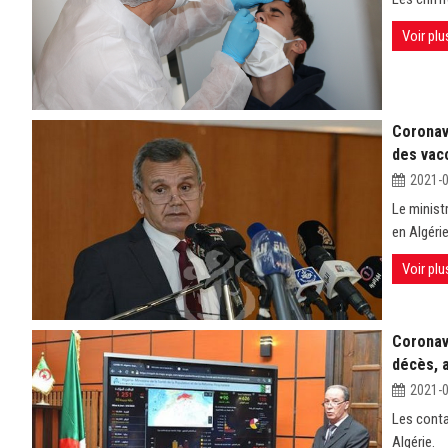
Voir plu
Coronavi
des vacc
2021-
Le minist
en Algérie
Voir plu
Coronavi
décès, a
2021-
Les conta
Algérie.