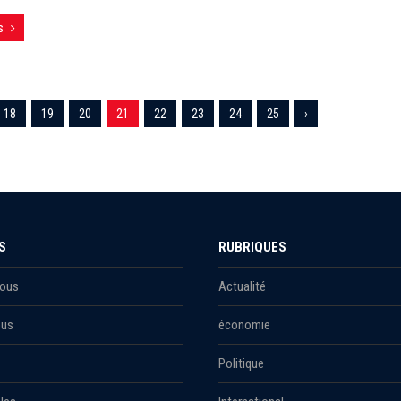
s
18
19
20
21
22
23
24
25
›
S
RUBRIQUES
Nous
Actualité
ous
économie
Politique