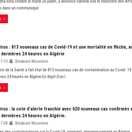
dha sera célébré le mardi 20 juillet, a annoncé samedi soir le ministère des Affa
s dans un communiqué.
s
rus : 813 nouveaux cas de Covid-19 et une mortalité en flèche, a
s dernières 24 heures en Algérie
07-10
Belakram Moumène
ère de la Santé a fait état de 813 nouveaux cas de contamination au Covid- 19 
res 24 heures en Algérie.En dépit d’un l
s
rus : la cote d’alerte franchie avec 620 nouveaux cas confirmés 
 dernières 24 heures en Algérie.
07-08
Belakram Moumène
res des contaminations par la Covid-19, grimpent, dangereusement en Algérie.