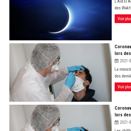
L'Aïd El A
des Wakf
Voir plu
Coronavi
lors de
2021-
Le minist
des derniè
Voir plu
Coronavi
lors des
2021-
Les chiff