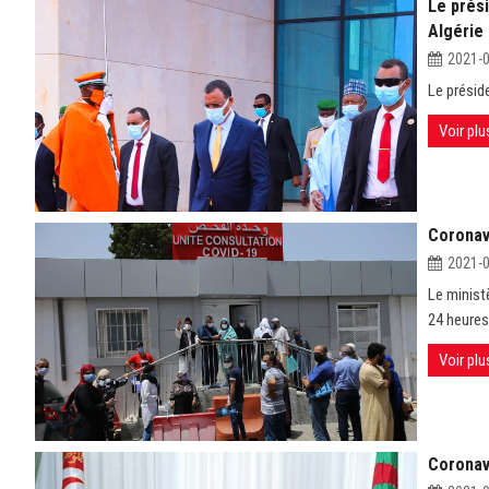
Le prés
Algérie
2021-
Le présid
Voir plu
Coronavi
2021-
Le minist
24 heures
Voir plu
Coronavi