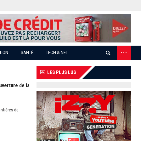
...
TION
SANTÉ
TECH & NET
LES PLUS LUS
uverture de la
ontières de