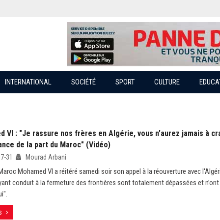
INTERNATIONAL
SOCIÉTÉ
SPORT
CULTURE
EDUCA
VI : "Je rassure nos frères en Algérie, vous n’aurez jamais à cr
ance de la part du Maroc" (Vidéo)
07-31
Mourad Arbani
 Maroc Mohamed VI a réitéré samedi soir son appel à la réouverture avec l'Algér
yant conduit à la fermeture des frontières sont totalement dépassées et n’ont 
i".
s