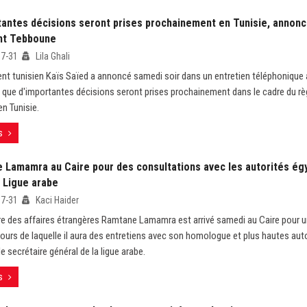
tantes décisions seront prises prochainement en Tunisie, annonc
nt Tebboune
07-31
Lila Ghali
ent tunisien Kaïs Saïed a annoncé samedi soir dans un entretien téléphonique 
que d'importantes décisions seront prises prochainement dans le cadre du règ
en Tunisie.
s
 Lamamra au Caire pour des consultations avec les autorités égy
a Ligue arabe
07-31
Kaci Haider
re des affaires étrangères Ramtane Lamamra est arrivé samedi au Caire pour u
cours de laquelle il aura des entretiens avec son homologue et plus hautes aut
le secrétaire général de la ligue arabe.
s