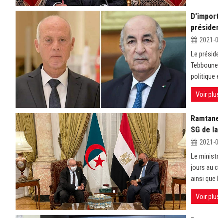
D'impor
préside
2021-
Le présid
Tebboune 
politique 
Voir plu
Ramtane
SG de l
2021-
Le minist
jours au 
ainsi que 
Voir plu