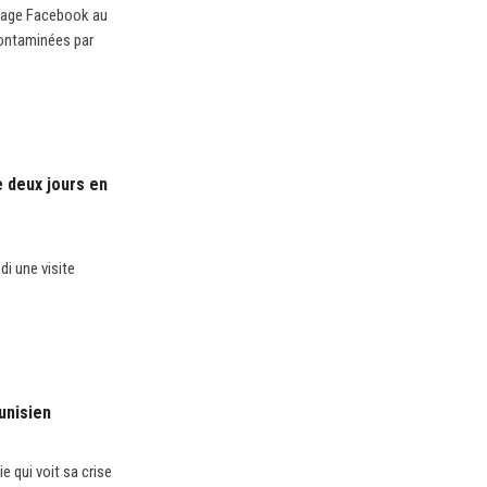
 page Facebook au
 contaminées par
e deux jours en
i une visite
unisien
e qui voit sa crise