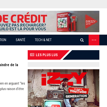
...
TION
SANTÉ
TECH & NET
LES PLUS LUS
aindre de la
ien en arguant "les
plus raison d’être