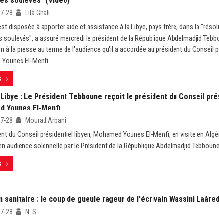
es soulevés" (Vidéo)
07-28
Lila Ghali
est disposée à apporter aide et assistance à la Libye, pays frère, dans la "résol
 soulevés", a assuré mercredi le président de la République Abdelmadjid Teb
n à la presse au terme de l'audience qu'il a accordée au président du Conseil pr
Younes El-Menfi.
s
Libye : Le Président Tebboune reçoit le président du Conseil pré
 Younes El-Menfi
07-28
Mourad Arbani
ent du Conseil présidentiel libyen, Mohamed Younes El-Menfi, en visite en Algér
en audience solennelle par le Président de la République Abdelmadjid Tebboune
s
n sanitaire : le coup de gueule rageur de l'écrivain Wassini Laâred
07-28
N. S