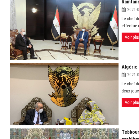
Ramtane
2021-
Le chef d
effectue 
Voir plu
Algérie-
2021-
Le chef d
deux jour
Voir plu
Tebboune