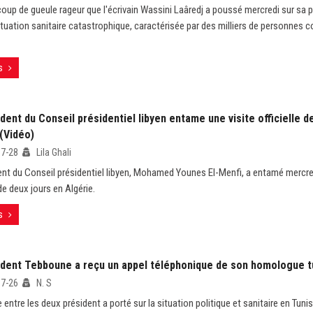
coup de gueule rageur que l'écrivain Wassini Laâredj a poussé mercredi sur sa
situation sanitaire catastrophique, caractérisée par des milliers de personnes
s
dent du Conseil présidentiel libyen entame une visite officielle d
(Vidéo)
07-28
Lila Ghali
ent du Conseil présidentiel libyen, Mohamed Younes El-Menfi, a entamé mercred
 de deux jours en Algérie.
s
ident Tebboune a reçu un appel téléphonique de son homologue t
07-26
N. S
entre les deux président a porté sur la situation politique et sanitaire en Tunisi