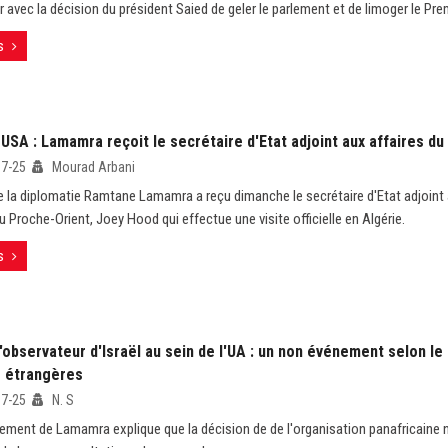
r avec la décision du président Saied de geler le parlement et de limoger le Pre
s
USA : Lamamra reçoit le secrétaire d'Etat adjoint aux affaires d
07-25
Mourad Arbani
e la diplomatie Ramtane Lamamra a reçu dimanche le secrétaire d'Etat adjoint
u Proche-Orient, Joey Hood qui effectue une visite officielle en Algérie.
s
'observateur d'Israël au sein de l'UA : un non événement selon le
s étrangères
07-25
N. S
ement de Lamamra explique que la décision de de l'organisation panafricaine n