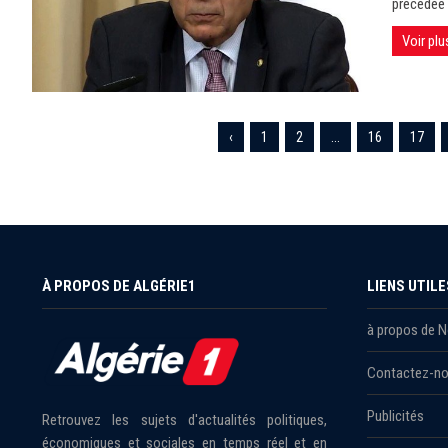
précédée 
Voir plu
‹
1
2
...
16
17
À PROPOS DE ALGÉRIE1
LIENS UTILE
à propos de 
Contactez-n
Publicités
Retrouvez les sujets d'actualités politiques,
économiques et sociales en temps réel et en