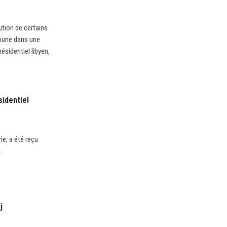
ution de certains
boune dans une
ésidentiel libyen,
sidentiel
ie, a été reçu
.
j