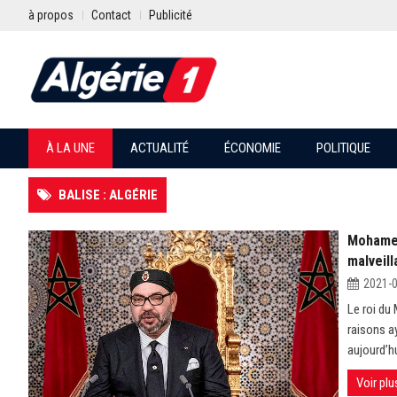
à propos
Contact
Publicité
À LA UNE
ACTUALITÉ
ÉCONOMIE
POLITIQUE
BALISE : ALGÉRIE
Mohamed 
malveill
2021-
Le roi du
raisons a
aujourd’hu
Voir plu