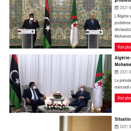
problèm
2021-
L'Algérie 
problèmes
déclaratio
Mohamed 
Voir plu
Algérie-
Mohamed
2021-
Le présid
mercredi 
Voir plu
Situatio
2021-