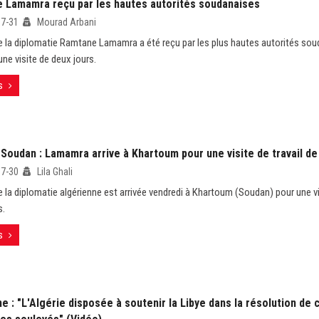
 Lamamra reçu par les hautes autorités soudanaises
07-31
Mourad Arbani
e la diplomatie Ramtane Lamamra a été reçu par les plus hautes autorités soud
une visite de deux jours.
s
Soudan : Lamamra arrive à Khartoum pour une visite de travail de
07-30
Lila Ghali
e la diplomatie algérienne est arrivée vendredi à Khartoum (Soudan) pour une vis
s.
s
 : "L'Algérie disposée à soutenir la Libye dans la résolution de 