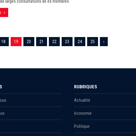
de larges consultations de es membres.
s
18
19
20
21
22
23
24
25
›
S
RUBRIQUES
Nous
Actualité
ous
économie
Politique