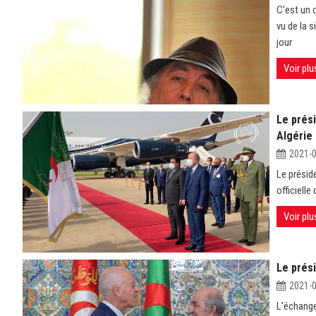
C'est un 
vu de la 
jour
Voir plu
Le prési
Algérie 
2021-
Le présid
officielle
Voir plu
Le prés
2021-
L'échange 