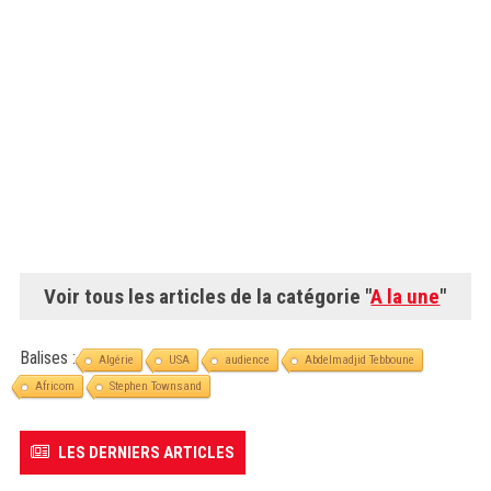
Voir tous les articles de la catégorie "
A la une
"
Balises :
Algérie
USA
audience
Abdelmadjid Tebboune
Africom
Stephen Townsand
LES DERNIERS ARTICLES