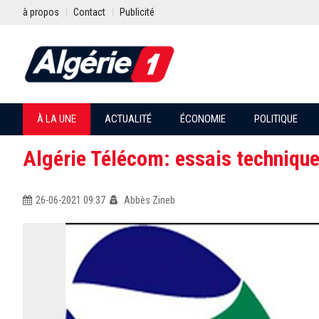
à propos
Contact
Publicité
À LA UNE
ACTUALITÉ
ÉCONOMIE
POLITIQUE
Algérie Télécom: essais technique
26-06-2021 09:37
Abbès Zineb