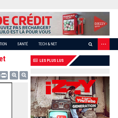
...
TION
SANTÉ
TECH & NET
et
LES PLUS LUS
Email
Print