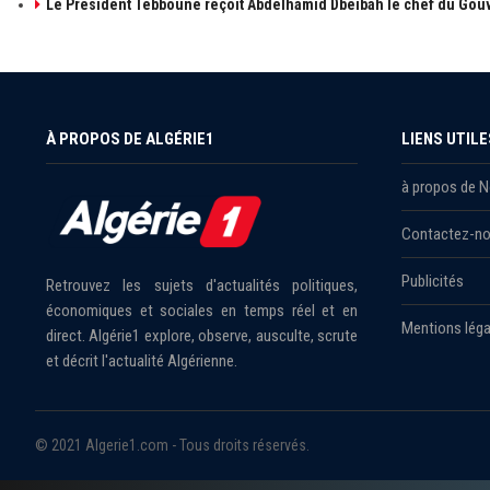
Le Président Tebboune reçoit Abdelhamid Dbeibah le chef du Gouv
À PROPOS DE ALGÉRIE1
LIENS UTILE
à propos de 
Contactez-n
Publicités
Retrouvez les sujets d'actualités politiques,
économiques et sociales en temps réel et en
Mentions léga
direct. Algérie1 explore, observe, ausculte, scrute
et décrit l'actualité Algérienne.
© 2021 Algerie1.com - Tous droits réservés.