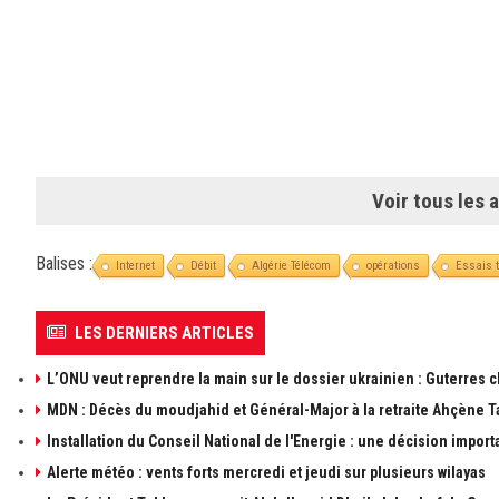
Voir tous les a
Balises :
Internet
Débit
Algérie Télécom
opérations
Essais 
LES DERNIERS ARTICLES
L’ONU veut reprendre la main sur le dossier ukrainien : Guterres 
MDN : Décès du moudjahid et Général-Major à la retraite Ahçène T
Installation du Conseil National de l'Energie : une décision import
Alerte météo : vents forts mercredi et jeudi sur plusieurs wilayas