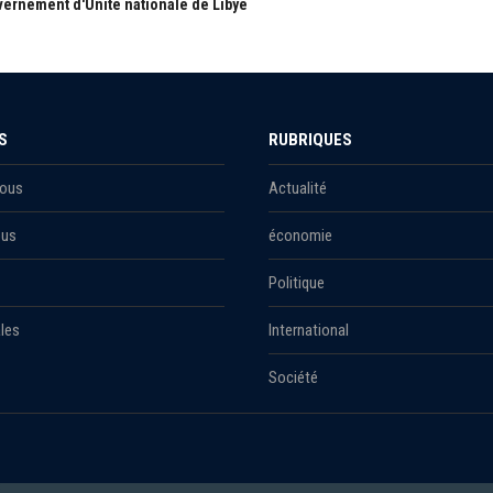
ernement d'Unité nationale de Libye
S
RUBRIQUES
Nous
Actualité
ous
économie
Politique
les
International
Société