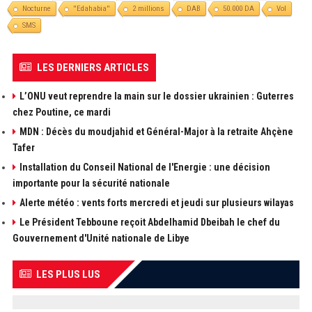
Nocturne
''Edahabia''
2 millions
DAB
50.000 DA
Vol
SMS
LES DERNIERS ARTICLES
L’ONU veut reprendre la main sur le dossier ukrainien : Guterres
chez Poutine, ce mardi
MDN : Décès du moudjahid et Général-Major à la retraite Ahçène
Tafer
Installation du Conseil National de l'Energie : une décision
importante pour la sécurité nationale
Alerte météo : vents forts mercredi et jeudi sur plusieurs wilayas
Le Président Tebboune reçoit Abdelhamid Dbeibah le chef du
Gouvernement d'Unité nationale de Libye
LES PLUS LUS